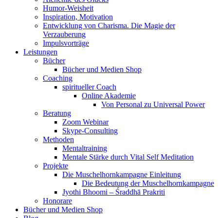
Humor-Weisheit
Inspiration, Motivation
Entwicklung von Charisma. Die Magie der
Verzauberung
Impulsvorträge
Leistungen
Bücher
Bücher und Medien Shop
Coaching
spiritueller Coach
Online Akademie
Von Personal zu Universal Power
Beratung
Zoom Webinar
Skype-Consulting
Methoden
Mentaltraining
Mentale Stärke durch Vital Self Meditation
Projekte
Die Muschelhornkampagne Einleitung
Die Bedeutung der Muschelhornkampagne
Jyothi Bhoomi – Śraddhā Prakriti
Honorare
Bücher und Medien Shop