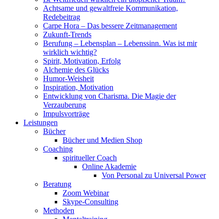
Achtsame und gewaltfreie Kommunikation,
Redebeitrag
Carpe Hora – Das bessere Zeitmanagement
Zukunft-Trends
Berufung – Lebensplan – Lebenssinn. Was ist mir
wirklich wichtig?
Spirit, Motivation, Erfolg
Alchemie des Glücks
Humor-Weisheit
Inspiration, Motivation
Entwicklung von Charisma. Die Magie der
Verzauberung
Impulsvorträge
Leistungen
Bücher
Bücher und Medien Shop
Coaching
spiritueller Coach
Online Akademie
Von Personal zu Universal Power
Beratung
Zoom Webinar
Skype-Consulting
Methoden