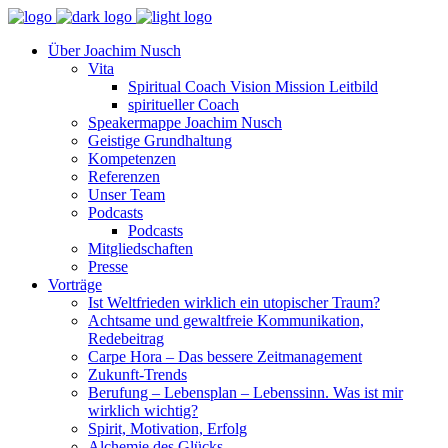
Über Joachim Nusch
Vita
Spiritual Coach Vision Mission Leitbild
spiritueller Coach
Speakermappe Joachim Nusch
Geistige Grundhaltung
Kompetenzen
Referenzen
Unser Team
Podcasts
Podcasts
Mitgliedschaften
Presse
Vorträge
Ist Weltfrieden wirklich ein utopischer Traum?
Achtsame und gewaltfreie Kommunikation,
Redebeitrag
Carpe Hora – Das bessere Zeitmanagement
Zukunft-Trends
Berufung – Lebensplan – Lebenssinn. Was ist mir
wirklich wichtig?
Spirit, Motivation, Erfolg
Alchemie des Glücks