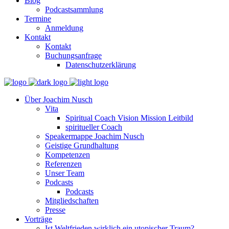
Blog
Podcastsammlung
Termine
Anmeldung
Kontakt
Kontakt
Buchungsanfrage
Datenschutzerklärung
Über Joachim Nusch
Vita
Spiritual Coach Vision Mission Leitbild
spiritueller Coach
Speakermappe Joachim Nusch
Geistige Grundhaltung
Kompetenzen
Referenzen
Unser Team
Podcasts
Podcasts
Mitgliedschaften
Presse
Vorträge
Ist Weltfrieden wirklich ein utopischer Traum?