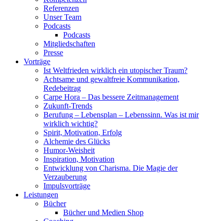
Referenzen
Unser Team
Podcasts
Podcasts
Mitgliedschaften
Presse
Vorträge
Ist Weltfrieden wirklich ein utopischer Traum?
Achtsame und gewaltfreie Kommunikation,
Redebeitrag
Carpe Hora – Das bessere Zeitmanagement
Zukunft-Trends
Berufung – Lebensplan – Lebenssinn. Was ist mir
wirklich wichtig?
Spirit, Motivation, Erfolg
Alchemie des Glücks
Humor-Weisheit
Inspiration, Motivation
Entwicklung von Charisma. Die Magie der
Verzauberung
Impulsvorträge
Leistungen
Bücher
Bücher und Medien Shop