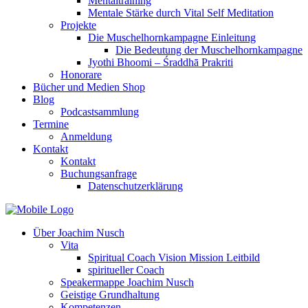
Mentaltraining
Mentale Stärke durch Vital Self Meditation
Projekte
Die Muschelhornkampagne Einleitung
Die Bedeutung der Muschelhornkampagne
Jyothi Bhoomi – Śraddhā Prakriti
Honorare
Bücher und Medien Shop
Blog
Podcastsammlung
Termine
Anmeldung
Kontakt
Kontakt
Buchungsanfrage
Datenschutzerklärung
Über Joachim Nusch
Vita
Spiritual Coach Vision Mission Leitbild
spiritueller Coach
Speakermappe Joachim Nusch
Geistige Grundhaltung
Kompetenzen