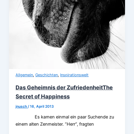
,
,
Allgemein
Geschichten
Inspirationswelt
Das Geheimnis der Zufriedenheit
The
Secret of Happiness
jnusch
/
16, April 2013
Es kamen einmal ein paar Suchende zu
einem alten Zenmeister. “Herr”, fragten