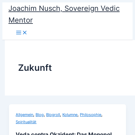
Skip
Joachim Nusch, Sovereign Vedic
to
Mentor
content
Zukunft
,
,
,
,
,
Allgemein
Blog
Blogroll
Kolumne
Philosophie
Spiritualität
Veda contra Okzident: Das Monopol