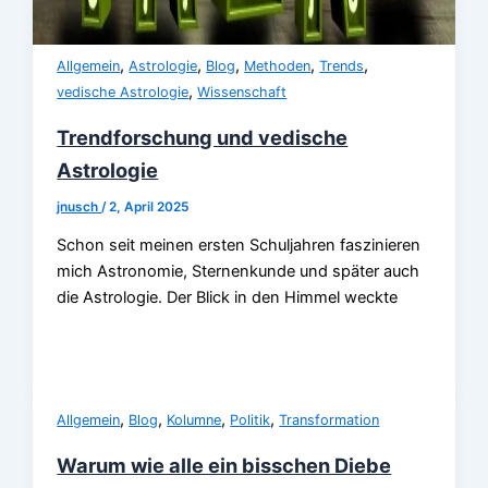
,
,
,
,
,
Allgemein
Astrologie
Blog
Methoden
Trends
,
vedische Astrologie
Wissenschaft
Trendforschung und vedische
Astrologie
jnusch
/
2, April 2025
Schon seit meinen ersten Schuljahren faszinieren
mich Astronomie, Sternenkunde und später auch
die Astrologie. Der Blick in den Himmel weckte
,
,
,
,
Allgemein
Blog
Kolumne
Politik
Transformation
Warum wie alle ein bisschen Diebe