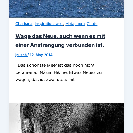
,
,
,
Charisma
Inspirationswelt
Metaphern
Zitate
Wage das Neue, auch wenn es mit
einer Anstrengung verbunden ist.
jnusch
/
12, May 2014
Das schönste Meer ist das noch nicht
befahrene.” Nâzım Hikmet Etwas Neues zu
wagen, das ist zwar stets mit