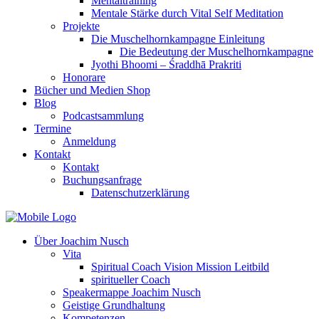
Mentaltraining
Mentale Stärke durch Vital Self Meditation
Projekte
Die Muschelhornkampagne Einleitung
Die Bedeutung der Muschelhornkampagne
Jyothi Bhoomi – Śraddhā Prakriti
Honorare
Bücher und Medien Shop
Blog
Podcastsammlung
Termine
Anmeldung
Kontakt
Kontakt
Buchungsanfrage
Datenschutzerklärung
Über Joachim Nusch
Vita
Spiritual Coach Vision Mission Leitbild
spiritueller Coach
Speakermappe Joachim Nusch
Geistige Grundhaltung
Kompetenzen