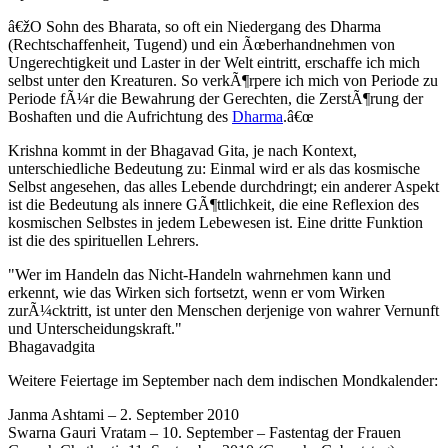
â€žO Sohn des Bharata, so oft ein Niedergang des Dharma
(Rechtschaffenheit, Tugend) und ein Ãœberhandnehmen von
Ungerechtigkeit und Laster in der Welt eintritt, erschaffe ich mich
selbst unter den Kreaturen. So verkÃ¶rpere ich mich von Periode zu
Periode fÃ¼r die Bewahrung der Gerechten, die ZerstÃ¶rung der
Boshaften und die Aufrichtung des
Dharma
.â€œ
Krishna kommt in der Bhagavad Gita, je nach Kontext,
unterschiedliche Bedeutung zu: Einmal wird er als das kosmische
Selbst angesehen, das alles Lebende durchdringt; ein anderer Aspekt
ist die Bedeutung als innere GÃ¶ttlichkeit, die eine Reflexion des
kosmischen Selbstes in jedem Lebewesen ist. Eine dritte Funktion
ist die des spirituellen Lehrers.
"Wer im Handeln das Nicht-Handeln wahrnehmen kann und
erkennt, wie das Wirken sich fortsetzt, wenn er vom Wirken
zurÃ¼cktritt, ist unter den Menschen derjenige von wahrer Vernunft
und Unterscheidungskraft."
Bhagavadgita
Weitere Feiertage im September nach dem indischen Mondkalender:
Janma Ashtami – 2. September 2010
Swarna Gauri Vratam – 10. September – Fastentag der Frauen