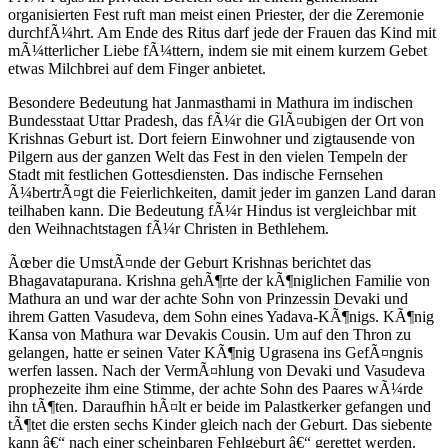
organisierten Fest ruft man meist einen Priester, der die Zeremonie
durchfÃ¼hrt. Am Ende des Ritus darf jede der Frauen das Kind mit
mÃ¼tterlicher Liebe fÃ¼ttern, indem sie mit einem kurzem Gebet
etwas Milchbrei auf dem Finger anbietet.
Besondere Bedeutung hat Janmasthami in Mathura im indischen
Bundesstaat Uttar Pradesh, das fÃ¼r die GlÃ¤ubigen der Ort von
Krishnas Geburt ist. Dort feiern Einwohner und zigtausende von
Pilgern aus der ganzen Welt das Fest in den vielen Tempeln der
Stadt mit festlichen Gottesdiensten. Das indische Fernsehen
Ã¼bertrÃ¤gt die Feierlichkeiten, damit jeder im ganzen Land daran
teilhaben kann. Die Bedeutung fÃ¼r Hindus ist vergleichbar mit
den Weihnachtstagen fÃ¼r Christen in Bethlehem.
Ãœber die UmstÃ¤nde der Geburt Krishnas berichtet das
Bhagavatapurana. Krishna gehÃ¶rte der kÃ¶niglichen Familie von
Mathura an und war der achte Sohn von Prinzessin Devaki und
ihrem Gatten Vasudeva, dem Sohn eines Yadava-KÃ¶nigs. KÃ¶nig
Kansa von Mathura war Devakis Cousin. Um auf den Thron zu
gelangen, hatte er seinen Vater KÃ¶nig Ugrasena ins GefÃ¤ngnis
werfen lassen. Nach der VermÃ¤hlung von Devaki und Vasudeva
prophezeite ihm eine Stimme, der achte Sohn des Paares wÃ¼rde
ihn tÃ¶ten. Daraufhin hÃ¤lt er beide im Palastkerker gefangen und
tÃ¶tet die ersten sechs Kinder gleich nach der Geburt. Das siebente
kann â€“ nach einer scheinbaren Fehlgeburt â€“ gerettet werden.