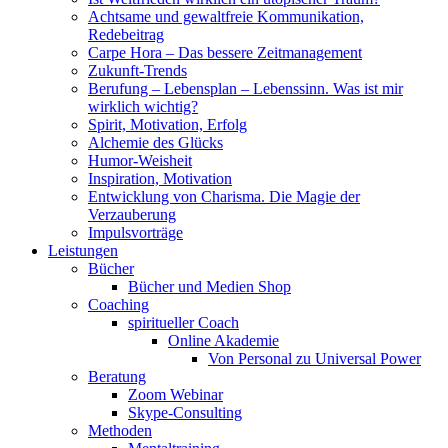
Achtsame und gewaltfreie Kommunikation,
Redebeitrag
Carpe Hora – Das bessere Zeitmanagement
Zukunft-Trends
Berufung – Lebensplan – Lebenssinn. Was ist mir
wirklich wichtig?
Spirit, Motivation, Erfolg
Alchemie des Glücks
Humor-Weisheit
Inspiration, Motivation
Entwicklung von Charisma. Die Magie der
Verzauberung
Impulsvorträge
Leistungen
Bücher
Bücher und Medien Shop
Coaching
spiritueller Coach
Online Akademie
Von Personal zu Universal Power
Beratung
Zoom Webinar
Skype-Consulting
Methoden