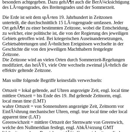
besonders achtgegeben. Dazu gehÃ¶rt auch die BerÃ¼cksichtigung
des LÃ¤ngengrades, des Breitengrades und der Sommerzeit.
Die Erde ist seit dem spÃ¤ten 19. Jahrhundert in Zeitzonen
unterteilt, die durchschnittlich 15 LÃ¤ngengrade umfassen. Jeder
Ort gehÃ¶rt zu einer bestimmten Zeitzone, wobei die Entscheidung,
zu welcher, eine politische ist, die von der Regierung des jeweiligen
Gebiets getroffen wird. Bei kriegerischen Auseinandersetzungen,
Gebietsabtretungen und Ã¤hnlichen Ereignissen wechselte in der
Geschichte die von den jeweiligen Machthabern festgelegte
Zeitzone.
Die Zeitzone wird an vielen Orten durch Sommerzeit-Regelungen
modifiziert, das heiÃŸt, viele Orte wechseln zweimal jÃ¤hrlich die
effektiv geltende Zeitzone.
Man sollte folgende Begriffe keinesfalls verwechseln:
Ortszeit = lokal geltende, auf Uhren angezeigte Zeit, engl. local time
mittlere Ortszeit = bis Ende des 19. Jhd geltende Zeitnorm, engl.
local mean time (LMT)
wahre Ortszeit = von Sonnenuhren angezeigte Zeit, Zeitnorm vor
EinfÃ¼hrung mechanischer Uhren, emgl. true local time oder local
apparent time (LAT)
Greenwichzeit = mittlere Ortszeit der Sternwarte von Greenwich,
welche den Nullmeridian festlegt, engl. AbkÃ¼rzung GMT