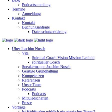
Blog
Podcastsammlung
Termine
Anmeldung
Kontakt
Kontakt
Buchungsanfrage
Datenschutzerklärung
Über Joachim Nusch
Vita
Spiritual Coach Vision Mission Leitbild
spiritueller Coach
Speakermappe Joachim Nusch
Geistige Grundhaltung
Kompetenzen
Referenzen
Unser Team
Podcasts
Podcasts
Mitgliedschaften
Presse
Vorträge
Ist Weltfrieden wirklich ein utopischer Traum?