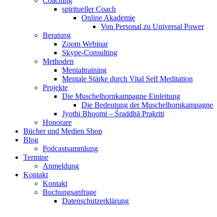
Coaching
spiritueller Coach
Online Akademie
Von Personal zu Universal Power
Beratung
Zoom Webinar
Skype-Consulting
Methoden
Mentaltraining
Mentale Stärke durch Vital Self Meditation
Projekte
Die Muschelhornkampagne Einleitung
Die Bedeutung der Muschelhornkampagne
Jyothi Bhoomi – Śraddhā Prakriti
Honorare
Bücher und Medien Shop
Blog
Podcastsammlung
Termine
Anmeldung
Kontakt
Kontakt
Buchungsanfrage
Datenschutzerklärung