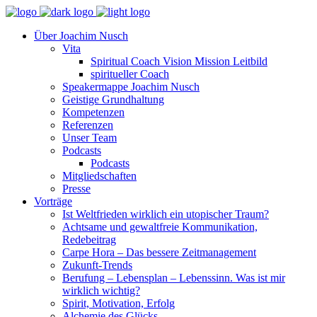
Über Joachim Nusch
Vita
Spiritual Coach Vision Mission Leitbild
spiritueller Coach
Speakermappe Joachim Nusch
Geistige Grundhaltung
Kompetenzen
Referenzen
Unser Team
Podcasts
Podcasts
Mitgliedschaften
Presse
Vorträge
Ist Weltfrieden wirklich ein utopischer Traum?
Achtsame und gewaltfreie Kommunikation,
Redebeitrag
Carpe Hora – Das bessere Zeitmanagement
Zukunft-Trends
Berufung – Lebensplan – Lebenssinn. Was ist mir
wirklich wichtig?
Spirit, Motivation, Erfolg
Alchemie des Glücks