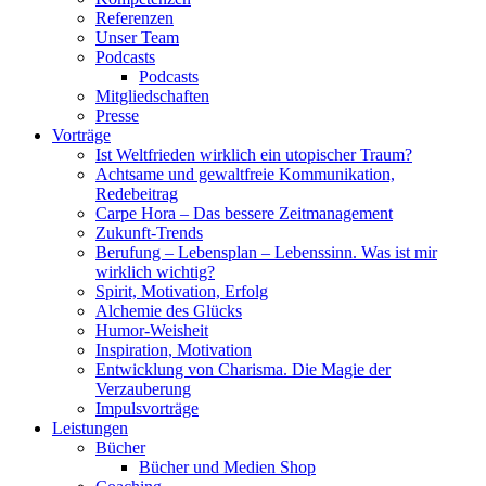
Referenzen
Unser Team
Podcasts
Podcasts
Mitgliedschaften
Presse
Vorträge
Ist Weltfrieden wirklich ein utopischer Traum?
Achtsame und gewaltfreie Kommunikation,
Redebeitrag
Carpe Hora – Das bessere Zeitmanagement
Zukunft-Trends
Berufung – Lebensplan – Lebenssinn. Was ist mir
wirklich wichtig?
Spirit, Motivation, Erfolg
Alchemie des Glücks
Humor-Weisheit
Inspiration, Motivation
Entwicklung von Charisma. Die Magie der
Verzauberung
Impulsvorträge
Leistungen
Bücher
Bücher und Medien Shop