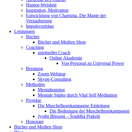
Humor-Weisheit
Inspiration, Motivation
Entwicklung von Charisma. Die Magie der
Verzauberung
Impulsvorträge
Leistungen
Bücher
Bücher und Medien Shop
Coaching
spiritueller Coach
Online Akademie
Von Personal zu Universal Power
Beratung
Zoom Webinar
Skype-Consulting
Methoden
Mentaltraining
Mentale Stärke durch Vital Self Meditation
Projekte
Die Muschelhornkampagne Einleitung
Die Bedeutung der Muschelhornkampagne
Jyothi Bhoomi – Śraddhā Prakriti
Honorare
Bücher und Medien Shop