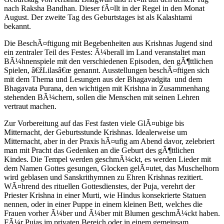
nach Raksha Bandhan. Dieser fÃ¤llt in der Regel in den Monat
August. Der zweite Tag des Geburtstages ist als Kalashtami
bekannt.
Die BeschÃ¤ftigung mit Begebenheiten aus Krishnas Jugend sind
ein zentraler Teil des Festes: Ã¼berall im Land veranstaltet man
BÃ¼hnenspiele mit den verschiedenen Episoden, den gÃ¶ttlichen
Spielen, â€žLilasâ€œ genannt. Ausstellungen beschÃ¤ftigen sich
mit dem Thema und Lesungen aus der Bhagavadgita und dem
Bhagavata Purana, den wichtigen mit Krishna in Zusammenhang
stehenden BÃ¼chern, sollen die Menschen mit seinen Lehren
vertraut machen.
Zur Vorbereitung auf das Fest fasten viele GlÃ¤ubige bis
Mitternacht, der Geburtsstunde Krishnas. Idealerweise um
Mitternacht, aber in der Praxis hÃ¤ufig am Abend davor, zelebriert
man mit Pracht das Gedenken an die Geburt des gÃ¶ttlichen
Kindes. Die Tempel werden geschmÃ¼ckt, es werden Lieder mit
dem Namen Gottes gesungen, Glocken gelÃ¤utet, das Muschelhorn
wird geblasen und Sanskrithymnen zu Ehren Krishnas rezitiert.
WÃ¤hrend des rituellen Gottesdienstes, der Puja, verehrt der
Priester Krishna in einer Murti, wie Hindus konsekrierte Statuen
nennen, oder in einer Puppe in einem kleinen Bett, welches die
Frauen vorher Ã¼ber und Ã¼ber mit Blumen geschmÃ¼ckt haben.
FÃ¼r Pujas im privaten Bereich oder in einem gemeinsam