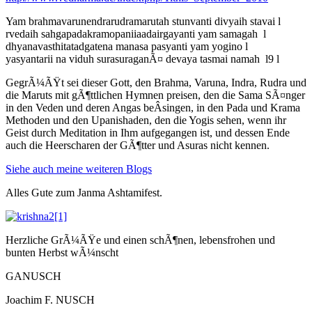
Yam brahmavarunendrarudramarutah stunvanti divyaih stavai l
rvedaih sahgapadakramopaniiaadairgayanti yam samagah l
dhyanavasthitatadgatena manasa pasyanti yam yogino l
yasyantarii na viduh surasuraganÃ¤ devaya tasmai namah l9 l
GegrÃ¼ÃŸt sei dieser Gott, den Brahma, Varuna, Indra, Rudra und
die Maruts mit gÃ¶ttlichen Hymnen preisen, den die Sama SÃ¤nger
in den Veden und deren Angas beÂ­singen, in den Pada und Krama
Methoden und den Upanishaden, den die Yogis sehen, wenn ihr
Geist durch Meditation in Ihm aufgegangen ist, und dessen Ende
auch die Heerscharen der GÃ¶tter und Asuras nicht kennen.
Siehe auch meine weiteren Blogs
Alles Gute zum Janma Ashtamifest.
Herzliche GrÃ¼ÃŸe und einen schÃ¶nen, lebensfrohen und
bunten Herbst wÃ¼nscht
GANUSCH
Joachim F. NUSCH