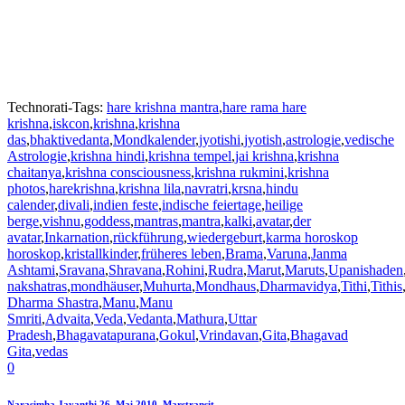
Technorati-Tags:
hare krishna mantra
,
hare rama hare
krishna
,
iskcon
,
krishna
,
krishna
das
,
bhaktivedanta
,
Mondkalender
,
jyotishi
,
jyotish
,
astrologie
,
vedische
Astrologie
,
krishna hindi
,
krishna tempel
,
jai krishna
,
krishna
chaitanya
,
krishna consciousness
,
krishna rukmini
,
krishna
photos
,
harekrishna
,
krishna lila
,
navratri
,
krsna
,
hindu
calender
,
divali
,
indien feste
,
indische feiertage
,
heilige
berge
,
vishnu
,
goddess
,
mantras
,
mantra
,
kalki
,
avatar
,
der
avatar
,
Inkarnation
,
rückführung
,
wiedergeburt
,
karma horoskop
horoskop
,
kristallkinder
,
früheres leben
,
Brama
,
Varuna
,
Janma
Ashtami
,
Sravana
,
Shravana
,
Rohini
,
Rudra
,
Marut
,
Maruts
,
Upanishaden
nakshatras
,
mondhäuser
,
Muhurta
,
Mondhaus
,
Dharmavidya
,
Tithi
,
Tithis
Dharma Shastra
,
Manu
,
Manu
Smriti
,
Advaita
,
Veda
,
Vedanta
,
Mathura
,
Uttar
Pradesh
,
Bhagavatapurana
,
Gokul
,
Vrindavan
,
Gita
,
Bhagavad
Gita
,
vedas
0
Narasimha Jayanthi 26. Mai 2010. Marstransit