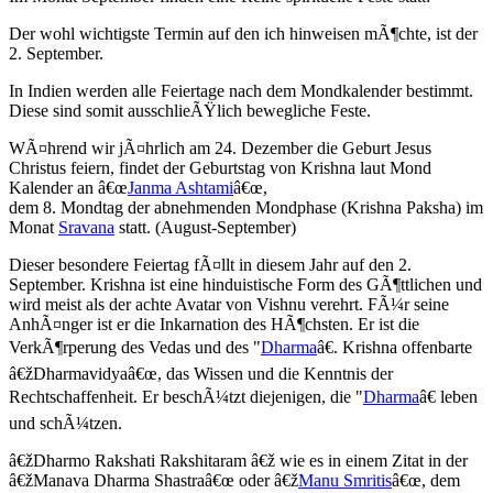
Der wohl wichtigste Termin auf den ich hinweisen mÃ¶chte, ist der
2. September.
In Indien werden alle Feiertage nach dem Mondkalender bestimmt.
Diese sind somit ausschlieÃŸlich bewegliche Feste.
WÃ¤hrend wir jÃ¤hrlich am 24. Dezember die Geburt Jesus
Christus feiern, findet der Geburtstag von Krishna laut Mond
Kalender an â€œ
Janma Ashtami
â€œ,
dem 8. Mondtag der abnehmenden Mondphase (Krishna Paksha) im
Monat
Sravana
statt. (August-September)
Dieser besondere Feiertag fÃ¤llt in diesem Jahr auf den 2.
September. Krishna ist eine hinduistische Form des GÃ¶ttlichen und
wird meist als der achte Avatar von Vishnu verehrt. FÃ¼r seine
AnhÃ¤nger ist er die Inkarnation des HÃ¶chsten. Er ist die
VerkÃ¶rperung des Vedas und des "
Dharma
â€. Krishna offenbarte
â€žDharmavidyaâ€œ, das Wissen und die Kenntnis der
Rechtschaffenheit. Er beschÃ¼tzt diejenigen, die "
Dharma
â€ leben
und schÃ¼tzen.
â€žDharmo Rakshati Rakshitaram â€ž wie es in einem Zitat in der
â€žManava Dharma Shastraâ€œ oder â€ž
Manu Smritis
â€œ, dem