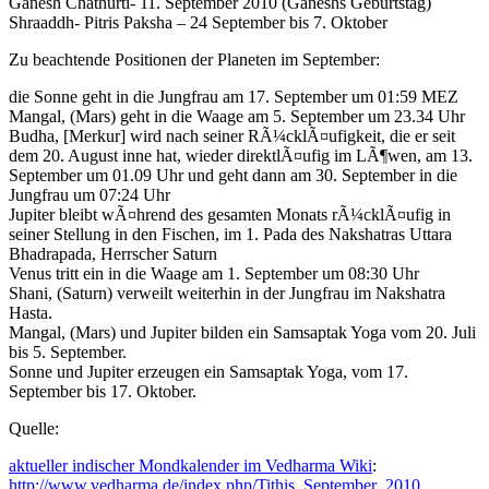
Ganesh Chathurti- 11. September 2010 (Ganeshs Geburtstag)
Shraaddh- Pitris Paksha – 24 September bis 7. Oktober
Zu beachtende Positionen der Planeten im September:
die Sonne geht in die Jungfrau am 17. September um 01:59 MEZ
Mangal, (Mars) geht in die Waage am 5. September um 23.34 Uhr
Budha, [Merkur] wird nach seiner RÃ¼cklÃ¤ufigkeit, die er seit
dem 20. August inne hat, wieder direktlÃ¤ufig im LÃ¶wen, am 13.
September um 01.09 Uhr und geht dann am 30. September in die
Jungfrau um 07:24 Uhr
Jupiter bleibt wÃ¤hrend des gesamten Monats rÃ¼cklÃ¤ufig in
seiner Stellung in den Fischen, im 1. Pada des Nakshatras Uttara
Bhadrapada, Herrscher Saturn
Venus tritt ein in die Waage am 1. September um 08:30 Uhr
Shani, (Saturn) verweilt weiterhin in der Jungfrau im Nakshatra
Hasta.
Mangal, (Mars) und Jupiter bilden ein Samsaptak Yoga vom 20. Juli
bis 5. September.
Sonne und Jupiter erzeugen ein Samsaptak Yoga, vom 17.
September bis 17. Oktober.
Quelle:
aktueller indischer Mondkalender im Vedharma Wiki
:
http://www.vedharma.de/index.php/Tithis_September_2010