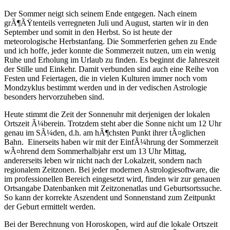
Der Sommer neigt sich seinem Ende entgegen. Nach einem
grÃ¶ÃŸtenteils verregneten Juli und August, starten wir in den
September und somit in den Herbst. So ist heute der
meteorologische Herbstanfang. Die Sommerferien gehen zu Ende
und ich hoffe, jeder konnte die Sommerzeit nutzen, um ein wenig
Ruhe und Erholung im Urlaub zu finden. Es beginnt die Jahreszeit
der Stille und Einkehr. Damit verbunden sind auch eine Reihe von
Festen und Feiertagen, die in vielen Kulturen immer noch vom
Mondzyklus bestimmt werden und in der vedischen Astrologie
besonders hervorzuheben sind.
Heute stimmt die Zeit der Sonnenuhr mit derjenigen der lokalen
Ortszeit Ã¼berein. Trotzdem steht aber die Sonne nicht um 12 Uhr
genau im SÃ¼den, d.h. am hÃ¶chsten Punkt ihrer tÃ¤glichen
Bahn. Einerseits haben wir mit der EinfÃ¼hrung der Sommerzeit
wÃ¤hrend dem Sommerhalbjahr erst um 13 Uhr Mittag,
andererseits leben wir nicht nach der Lokalzeit, sondern nach
regionalem Zeitzonen. Bei jeder modernen Astrologiesoftware, die
im professionellen Bereich eingesetzt wird, finden wir zur genauen
Ortsangabe Datenbanken mit Zeitzonenatlas und Geburtsortssuche.
So kann der korrekte Aszendent und Sonnenstand zum Zeitpunkt
der Geburt ermittelt werden.
Bei der Berechnung von Horoskopen, wird auf die lokale Ortszeit