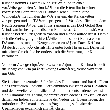
Krishna kommt als achtes Kind zur Welt und in einer
vorÃ¼bergehenden Vision kÃ¶nnen die Eltern ihn in seiner
kosmischen Form mit vier HÃ¤nden sehen. Durch seine
WunderkrÃ¤fte schlafen die WÃ¤rter ein, die Kerkerketten
zerspringen und die TÃ¼ren springen auf. Vasudeva flieht mit dem
Neugeborenen Ã¼ber den Fluss Yamuna in das Dorf Gokul (bei
Vrindavan im heutigen indischen Bundesstaat Uttar Pradesh), wo
Krishna bei den Pflegeeltern Yasoda und Nanda aufwÃ¤chst. Damit
sich die Weissagung nicht erfÃ¼llen kann, sendet Kamsa einen
DÃ¤mon aus, um den Neugeborenen zu tÃ¶ten. Doch Krishna
Ã¼berlebt und wÃ¤chst als Hirte unter Kuh-Hirten auf. Daher ist
mit seiner Geschichte besonders auch die Verehrung der Kuh
verbunden.
Von dem ZwiegeschprÃ¤ch zwischen Arjuna und Krishna handelt
die Bhagavad Gita (â€žder Gesang Gottesâ€œ), verkÃ¼rzt auch
nur Gita.
Sie ist eine der zentralen Schriften des Hinduismus und hat die Form
eines spirituellen Gedichts. Der vermutlich zwischen dem fÃ¼nften
und dem zweiten vorchristlichen Jahrhundert entstandene Text ist
eine ZusammenfÃ¼hrung mehrerer verschiedener Denkschulen des
damaligen Indien auf Grundlage der Veden, der Upanishaden, des
orthodoxen Brahmanismus, des Yoga u.a.m., steht aber den
Upanischaden gedanklich am nÃ¤chsten.