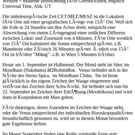
Weltzeit = moderne Bezeichnung fÃ¼r Greenwichzeit, englisch
Universal Time, Abk. UT
Die mitteleuropÃ¤ische Zeit CET/MEZ/MESZ ist die Lokalzeit
fÃ¼r Orte mit einer geografischen LÃ¤nge von 15Â° Ost. Weil sich
die Erde in 24 Stunden um ihre Achse dreht, entspricht eine
Abweichung von einem LÃ¤ngengrad einer zeitlichen Differenz
zwischen Lokal- und Zonenzeit von 4 Minuten. FÃ¼r Orte westlich
von 15Â° Ost kulminiert die Sonne entsprechend spÃ¤ter, z.B.
Mannheim oder ZÃ¼rich 26 Minuten spÃ¤ter. Ã–stlich von 15Â°
Ost ist frÃ¼her "Mittag": z.B. in Wien 5 Minuten frÃ¼her.
Heute am 1. September ist Halbmond. Der Mond steht im Stier, im
Mondhaus (Nakshatra) â€žRohiniâ€œ. Venus befindet sich in der
NÃ¤he des Sterns Spica, im Mondhaus Chitra. Sie ist heute
glÃ¼cklich in das eigene Zeichen der Waage eingetreten und
verlÃ¤sst das Zeichen ihrer SchwÃ¤che. Sie befindet sich nun bis
22. September im Zeichen ihrer ErhÃ¶hung (Mooltrikona) und wird
dann in Konjunktion mit Mars gehen.
FÃ¼r diejenigen, deren Aszendent im Zeichen der Waage steht,
oder die Venus entsprechend der individuellen HoroskopqualitÃ¤ten
freundschaftlich gesonnen ist, wird sie in diesem Monat besonders
gute Ergebnisse liefern.
Im Monat September finden eine Reihe spirituelle Feste statt: