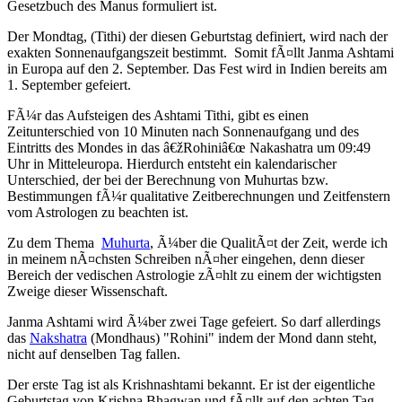
Gesetzbuch des Manus formuliert ist.
Der Mondtag, (Tithi) der diesen Geburtstag definiert, wird nach der
exakten Sonnenaufgangszeit bestimmt. Somit fÃ¤llt Janma Ashtami
in Europa auf den 2. September. Das Fest wird in Indien bereits am
1. September gefeiert.
FÃ¼r das Aufsteigen des Ashtami Tithi, gibt es einen
Zeitunterschied von 10 Minuten nach Sonnenaufgang und des
Eintritts des Mondes in das â€žRohiniâ€œ Nakashatra um 09:49
Uhr in Mitteleuropa. Hierdurch entsteht ein kalendarischer
Unterschied, der bei der Berechnung von Muhurtas bzw.
Bestimmungen fÃ¼r qualitative Zeitberechnungen und Zeitfenstern
vom Astrologen zu beachten ist.
Zu dem Thema
Muhurta
, Ã¼ber die QualitÃ¤t der Zeit, werde ich
in meinem nÃ¤chsten Schreiben nÃ¤her eingehen, denn dieser
Bereich der vedischen Astrologie zÃ¤hlt zu einem der wichtigsten
Zweige dieser Wissenschaft.
Janma Ashtami wird Ã¼ber zwei Tage gefeiert. So darf allerdings
das
Nakshatra
(Mondhaus) "Rohini" indem der Mond dann steht,
nicht auf denselben Tag fallen.
Der erste Tag ist als Krishnashtami bekannt. Er ist der eigentliche
Geburtstag von Krishna Bhagwan und fÃ¤llt auf den achten Tag