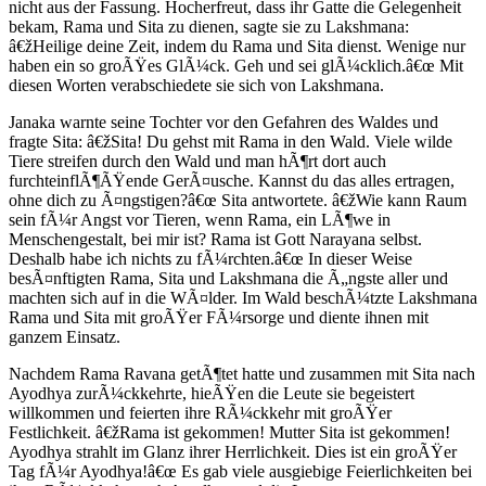
nicht aus der Fassung. Hocherfreut, dass ihr Gatte die Gelegenheit
bekam, Rama und Sita zu dienen, sagte sie zu Lakshmana:
â€žHeilige deine Zeit, indem du Rama und Sita dienst. Wenige nur
haben ein so groÃŸes GlÃ¼ck. Geh und sei glÃ¼cklich.â€œ Mit
diesen Worten verabschiedete sie sich von Lakshmana.
Janaka warnte seine Tochter vor den Gefahren des Waldes und
fragte Sita: â€žSita! Du gehst mit Rama in den Wald. Viele wilde
Tiere streifen durch den Wald und man hÃ¶rt dort auch
furchteinflÃ¶ÃŸende GerÃ¤usche. Kannst du das alles ertragen,
ohne dich zu Ã¤ngstigen?â€œ Sita antwortete. â€žWie kann Raum
sein fÃ¼r Angst vor Tieren, wenn Rama, ein LÃ¶we in
Menschengestalt, bei mir ist? Rama ist Gott Narayana selbst.
Deshalb habe ich nichts zu fÃ¼rchten.â€œ In dieser Weise
besÃ¤nftigten Rama, Sita und Lakshmana die Ã„ngste aller und
machten sich auf in die WÃ¤lder. Im Wald beschÃ¼tzte Lakshmana
Rama und Sita mit groÃŸer FÃ¼rsorge und diente ihnen mit
ganzem Einsatz.
Nachdem Rama Ravana getÃ¶tet hatte und zusammen mit Sita nach
Ayodhya zurÃ¼ckkehrte, hieÃŸen die Leute sie begeistert
willkommen und feierten ihre RÃ¼ckkehr mit groÃŸer
Festlichkeit. â€žRama ist gekommen! Mutter Sita ist gekommen!
Ayodhya strahlt im Glanz ihrer Herrlichkeit. Dies ist ein groÃŸer
Tag fÃ¼r Ayodhya!â€œ Es gab viele ausgiebige Feierlichkeiten bei