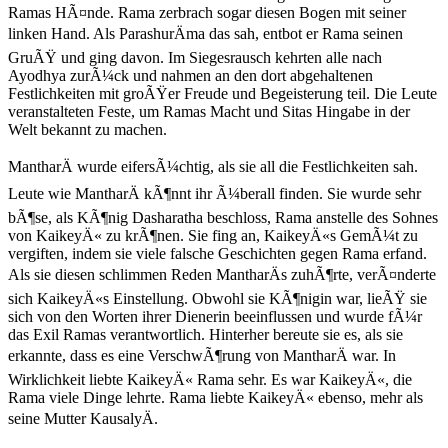
Ramas HÃ¤nde. Rama zerbrach sogar diesen Bogen mit seiner
linken Hand. Als ParashurÄma das sah, entbot er Rama seinen
GruÃŸ und ging davon. Im Siegesrausch kehrten alle nach
Ayodhya zurÃ¼ck und nahmen an den dort abgehaltenen
Festlichkeiten mit groÃŸer Freude und Begeisterung teil. Die Leute
veranstalteten Feste, um Ramas Macht und Sitas Hingabe in der
Welt bekannt zu machen.
MantharÄ wurde eifersÃ¼chtig, als sie all die Festlichkeiten sah.
Leute wie MantharÄ kÃ¶nnt ihr Ã¼berall finden. Sie wurde sehr
bÃ¶se, als KÃ¶nig Dasharatha beschloss, Rama anstelle des Sohnes
von KaikeyÄ« zu krÃ¶nen. Sie fing an, KaikeyÄ«s GemÃ¼t zu
vergiften, indem sie viele falsche Geschichten gegen Rama erfand.
Als sie diesen schlimmen Reden MantharÄs zuhÃ¶rte, verÃ¤nderte
sich KaikeyÄ«s Einstellung. Obwohl sie KÃ¶nigin war, lieÃŸ sie
sich von den Worten ihrer Dienerin beeinflussen und wurde fÃ¼r
das Exil Ramas verantwortlich. Hinterher bereute sie es, als sie
erkannte, dass es eine VerschwÃ¶rung von MantharÄ war. In
Wirklichkeit liebte KaikeyÄ« Rama sehr. Es war KaikeyÄ«, die
Rama viele Dinge lehrte. Rama liebte KaikeyÄ« ebenso, mehr als
seine Mutter KausalyÄ.