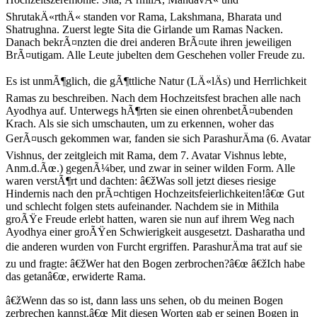
ShrutakÄ«rthÄ« standen vor Rama, Lakshmana, Bharata und
Shatrughna. Zuerst legte Sita die Girlande um Ramas Nacken.
Danach bekrÃ¤nzten die drei anderen BrÃ¤ute ihren jeweiligen
BrÃ¤utigam. Alle Leute jubelten dem Geschehen voller Freude zu.
Es ist unmÃ¶glich, die gÃ¶ttliche Natur (LÄ«lÄs) und Herrlichkeit
Ramas zu beschreiben. Nach dem Hochzeitsfest brachen alle nach
Ayodhya auf. Unterwegs hÃ¶rten sie einen ohrenbetÃ¤ubenden
Krach. Als sie sich umschauten, um zu erkennen, woher das
GerÃ¤usch gekommen war, fanden sie sich ParashurÄma (6. Avatar
Vishnus, der zeitgleich mit Rama, dem 7. Avatar Vishnus lebte,
Anm.d.Ãœ.) gegenÃ¼ber, und zwar in seiner wilden Form. Alle
waren verstÃ¶rt und dachten: â€žWas soll jetzt dieses riesige
Hindernis nach den prÃ¤chtigen Hochzeitsfeierlichkeiten!â€œ Gut
und schlecht folgen stets aufeinander. Nachdem sie in Mithila
groÃŸe Freude erlebt hatten, waren sie nun auf ihrem Weg nach
Ayodhya einer groÃŸen Schwierigkeit ausgesetzt. Dasharatha und
die anderen wurden von Furcht ergriffen. ParashurÄma trat auf sie
zu und fragte: â€žWer hat den Bogen zerbrochen?â€œ â€žIch habe
das getanâ€œ, erwiderte Rama.
â€žWenn das so ist, dann lass uns sehen, ob du meinen Bogen
zerbrechen kannst.â€œ Mit diesen Worten gab er seinen Bogen in