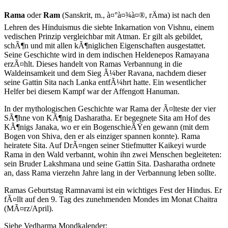
Rama
oder
Ram
(Sanskrit, m., à¤°à¤¾à¤®, rÄma) ist nach den
Lehren des Hinduismus die siebte Inkarnation von Vishnu, einem
vedischen Prinzip vergleichbar mit Atman. Er gilt als gebildet,
schÃ¶n und mit allen kÃ¶niglichen Eigenschaften ausgestattet.
Seine Geschichte wird in dem indischen Heldenepos Ramayana
erzÃ¤hlt. Dieses handelt von Ramas Verbannung in die
Waldeinsamkeit und dem Sieg Ã¼ber Ravana, nachdem dieser
seine Gattin Sita nach Lanka entfÃ¼hrt hatte. Ein wesentlicher
Helfer bei diesem Kampf war der Affengott Hanuman.
In der mythologischen Geschichte war Rama der Ã¤lteste der vier
SÃ¶hne von KÃ¶nig Dasharatha. Er begegnete Sita am Hof des
KÃ¶nigs Janaka, wo er ein BogenschieÃŸen gewann (mit dem
Bogen von Shiva, den er als einziger spannen konnte). Rama
heiratete Sita. Auf DrÃ¤ngen seiner Stiefmutter Kaikeyi wurde
Rama in den Wald verbannt, wohin ihn zwei Menschen begleiteten:
sein Bruder Lakshmana und seine Gattin Sita. Dasharatha ordnete
an, dass Rama vierzehn Jahre lang in der Verbannung leben sollte.
Ramas Geburtstag Ramnavami ist ein wichtiges Fest der Hindus. Er
fÃ¤llt auf den 9. Tag des zunehmenden Mondes im Monat Chaitra
(MÃ¤rz/April).
Siehe Vedharma Mondkalender: