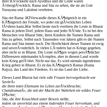
ihrer RÃ¼ckkehr nach Ayodhya und die Leute waren
Ã¼berglÃ¼cklich, Rama und Sita zu sehen, die sie als Gott
Narayana und Lakshmi verehrten.
Sita riet Rama: â€žVerwandle dieses KÃ¶nigreich in ein
KÃ¶nigreich der Freude, wo jeder ein glÃ¼ckliches Leben
fÃ¼hren kann.â€œ Selbst heute noch verehren die Leute in Bharat
Rama in jedem Dorf, jedem Haus und jeder HÃ¼tte. Es ist bei den
Menschen von Bharat Sitte, ihren Kindern die Namen Rama und
Sita zu geben. Selbst nach Tausenden von Jahren gibt es die Namen
Rama und Sita immer noch. Die Herrlichkeit dieser Namen ist ewig
und unverÃ¤nderlich. In vielen LÃ¤ndern hat es Kriege gegeben,
aber nicht so in Bharat. Die Leute mÃ¶gen wegen persÃ¶nlicher
Differenzen miteinander kÃ¤mpfen, aber in diesem Land wurde
kein Krieg gefÃ¼hrt. Nicht nur das. Es wird niemals irgendeinen
Krieg geben in Bharat. Es ist das KÃ¶nigreich Ramas (Rama
Rajya), das Land des Friedens. Es ist das Land der Liebe.
Dieses Land Bharat hat viele edle Frauen hervorgebracht wie
SavitrÄ«
die ihren toten Ehemann ins Leben zurÃ¼ckbrachte;
ChandramatÄ«, die mit der Macht der Wahrheit ein wildes Feuer
lÃ¶schte;
Sita, die ihre Keuschheit unter Beweis stellte,
indem sie unverletzt aus einem lodernden Feuer hervorkam, und