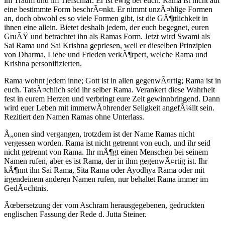
im Traum und im Tiefschlaf. Er ist ewig bei euch. Rama ist nicht auf
eine bestimmte Form beschrÃ¤nkt. Er nimmt unzÃ¤hlige Formen
an, doch obwohl es so viele Formen gibt, ist die GÃ¶ttlichkeit in
ihnen eine allein. Bietet deshalb jedem, der euch begegnet, euren
GruÃŸ und betrachtet ihn als Ramas Form. Jetzt wird Swami als
Sai Rama und Sai Krishna gepriesen, weil er dieselben Prinzipien
von Dharma, Liebe und Frieden verkÃ¶rpert, welche Rama und
Krishna personifizierten.
Rama wohnt jedem inne; Gott ist in allen gegenwÃ¤rtig; Rama ist in
euch. TatsÃ¤chlich seid ihr selber Rama. Verankert diese Wahrheit
fest in eurem Herzen und verbringt eure Zeit gewinnbringend. Dann
wird euer Leben mit immerwÃ¤hrender Seligkeit angefÃ¼llt sein.
Rezitiert den Namen Ramas ohne Unterlass.
Ã„onen sind vergangen, trotzdem ist der Name Ramas nicht
vergessen worden. Rama ist nicht getrennt von euch, und ihr seid
nicht getrennt von Rama. Ihr mÃ¶gt einen Menschen bei seinem
Namen rufen, aber es ist Rama, der in ihm gegenwÃ¤rtig ist. Ihr
kÃ¶nnt ihn Sai Rama, Sita Rama oder Ayodhya Rama oder mit
irgendeinem anderen Namen rufen, nur behaltet Rama immer im
GedÃ¤chtnis.
Ãœbersetzung der vom Aschram herausgegebenen, gedruckten
englischen Fassung der Rede d. Jutta Steiner.