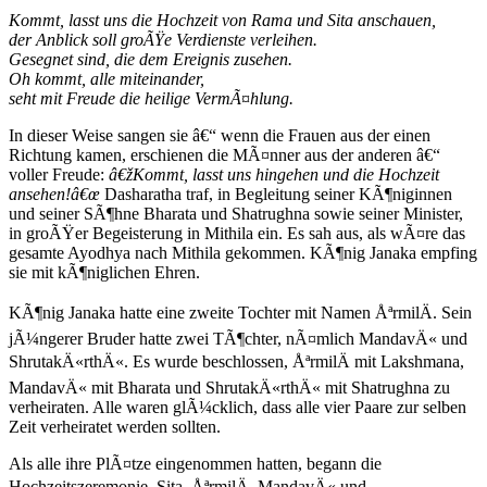
Kommt, lasst uns die Hochzeit von Rama und Sita anschauen,
der Anblick soll groÃŸe Verdienste verleihen.
Gesegnet sind, die dem Ereignis zusehen.
Oh kommt, alle miteinander,
seht mit Freude die heilige VermÃ¤hlung.
In dieser Weise sangen sie â€“ wenn die Frauen aus der einen
Richtung kamen, erschienen die MÃ¤nner aus der anderen â€“
voller Freude:
â€žKommt, lasst uns hingehen und die Hochzeit
ansehen!â€œ
Dasharatha traf, in Begleitung seiner KÃ¶niginnen
und seiner SÃ¶hne Bharata und Shatrughna sowie seiner Minister,
in groÃŸer Begeisterung in Mithila ein. Es sah aus, als wÃ¤re das
gesamte Ayodhya nach Mithila gekommen. KÃ¶nig Janaka empfing
sie mit kÃ¶niglichen Ehren.
KÃ¶nig Janaka hatte eine zweite Tochter mit Namen ÅªrmilÄ. Sein
jÃ¼ngerer Bruder hatte zwei TÃ¶chter, nÃ¤mlich MandavÄ« und
ShrutakÄ«rthÄ«. Es wurde beschlossen, ÅªrmilÄ mit Lakshmana,
MandavÄ« mit Bharata und ShrutakÄ«rthÄ« mit Shatrughna zu
verheiraten. Alle waren glÃ¼cklich, dass alle vier Paare zur selben
Zeit verheiratet werden sollten.
Als alle ihre PlÃ¤tze eingenommen hatten, begann die
Hochzeitszeremonie. Sita, ÅªrmilÄ, MandavÄ« und