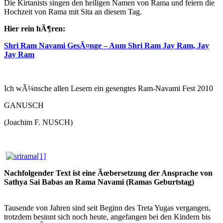
Die Kirtanists singen den heiligen Namen von Rama und feiern die
Hochzeit von Rama mit Sita an diesem Tag.
Hier rein hÃ¶ren:
Shri Ram Navami GesÃ¤nge – Aum Shri Ram Jay Ram, Jay
Jay Ram
Ich wÃ¼nsche allen Lesern ein gesengtes Ram-Navami Fest 2010
GANUSCH
(Joachim F. NUSCH)
Nachfolgender Text ist eine Ãœbersetzung der Ansprache von
Sathya Sai Babas an Rama Navami (Ramas Geburtstag)
Tausende von Jahren sind seit Beginn des Treta Yugas vergangen,
trotzdem besinnt sich noch heute, angefangen bei den Kindern bis