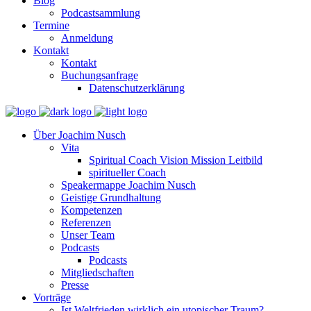
Blog
Podcastsammlung
Termine
Anmeldung
Kontakt
Kontakt
Buchungsanfrage
Datenschutzerklärung
Über Joachim Nusch
Vita
Spiritual Coach Vision Mission Leitbild
spiritueller Coach
Speakermappe Joachim Nusch
Geistige Grundhaltung
Kompetenzen
Referenzen
Unser Team
Podcasts
Podcasts
Mitgliedschaften
Presse
Vorträge
Ist Weltfrieden wirklich ein utopischer Traum?