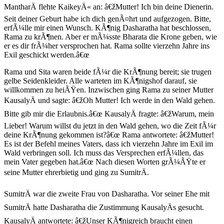
MantharÄ flehte KaikeyÄ« an: â€žMutter! Ich bin deine Dienerin.
Seit deiner Geburt habe ich dich genÃ¤hrt und aufgezogen. Bitte,
erfÃ¼lle mir einen Wunsch. KÃ¶nig Dasharatha hat beschlossen,
Rama zu krÃ¶nen. Aber er mÃ¼sste Bharata die Krone geben, wie
er es dir frÃ¼her versprochen hat. Rama sollte vierzehn Jahre ins
Exil geschickt werden.â€œ
Rama und Sita waren beide fÃ¼r die KrÃ¶nung bereit; sie trugen
gelbe Seidenkleider. Alle warteten im KÃ¶nigshof darauf, sie
willkommen zu heiÃŸen. Inzwischen ging Rama zu seiner Mutter
KausalyÄ und sagte: â€žOh Mutter! Ich werde in den Wald gehen.
Bitte gib mir die Erlaubnis.â€œ KausalyÄ fragte: â€žWarum, mein
Lieber! Warum willst du jetzt in den Wald gehen, wo die Zeit fÃ¼r
deine KrÃ¶nung gekommen ist?â€œ Rama antwortete: â€žMutter!
Es ist der Befehl meines Vaters, dass ich vierzehn Jahre im Exil im
Wald verbringen soll. Ich muss das Versprechen erfÃ¼llen, das
mein Vater gegeben hat.â€œ Nach diesen Worten grÃ¼ÃŸte er
seine Mutter ehrerbietig und ging zu SumitrÄ.
SumitrÄ war die zweite Frau von Dasharatha. Vor seiner Ehe mit
SumitrÄ hatte Dasharatha die Zustimmung KausalyÄs gesucht.
KausalyÄ antwortete: â€žUnser KÃ¶nigreich braucht einen