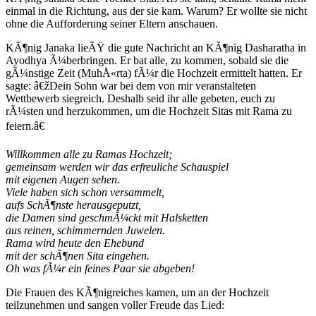
einmal in die Richtung, aus der sie kam. Warum? Er wollte sie nicht
ohne die Aufforderung seiner Eltern anschauen.
KÃ¶nig Janaka lieÃŸ die gute Nachricht an KÃ¶nig Dasharatha in
Ayodhya Ã¼berbringen. Er bat alle, zu kommen, sobald sie die
gÃ¼nstige Zeit (MuhÅ«rta) fÃ¼r die Hochzeit ermittelt hatten. Er
sagte: â€žDein Sohn war bei dem von mir veranstalteten
Wettbewerb siegreich. Deshalb seid ihr alle gebeten, euch zu
rÃ¼sten und herzukommen, um die Hochzeit Sitas mit Rama zu
feiern.â€
Willkommen alle zu Ramas Hochzeit;
gemeinsam werden wir das erfreuliche Schauspiel
mit eigenen Augen sehen.
Viele haben sich schon versammelt,
aufs SchÃ¶nste herausgeputzt,
die Damen sind geschmÃ¼ckt mit Halsketten
aus reinen, schimmernden Juwelen.
Rama wird heute den Ehebund
mit der schÃ¶nen Sita eingehen.
Oh was fÃ¼r ein feines Paar sie abgeben!
Die Frauen des KÃ¶nigreiches kamen, um an der Hochzeit
teilzunehmen und sangen voller Freude das Lied: