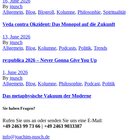
16, June 2026
By
jnusch
Allgemein
,
Blog
,
Blogroll
,
Kolumne
,
Philosophie
,
Spiritualität
Veda contra Okzident: Das Monopol auf die Zukunft
13, June 2026
By
jnusch
Allgemein
,
Blog
,
Kolumne
,
Podcasts
,
Politik
,
Trends
re:publica 2026 – Never Gonna Give You Up
1, June 2026
By
jnusch
Allgemein
,
Blog
,
Kolumne
,
Philosophie
,
Podcast
,
Politik
Das metaphysische Vakuum der Moderne
Sie haben Fragen?
Rufen Sie uns an oder senden Sie uns eine E-Mail:
+49 2463 99 73 66 | +49 2463 9033387
info@joachim-nusch.de