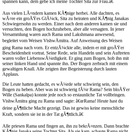
spannen kann, dem gebe ich meine Tochter Sita zur Frau.â€
Aus vielen LÃ¤ndern kamen KÃ¶nige herbei. Alle dachten, es
wÃ¤re ein groÃŸes GlÃ¼ck, Sita zu heiraten und KÃ¶nig Janakas
Schwiegersohn zu werden. Einer nach dem anderen kamen sie und
versuchten, den Bogen hochzuheben, aber alle versagten. In jener
Versammlung waren auch Rama und Lakshmana anwesend,
begleitet vom Weisen VishwÄmitra. Auf Anweisung des Weisen
ging Rama nach vorn. Er entzÃ¼ckte alle, indem er mit groÃŸer
Bescheidenheit vortrat. Seine Rede, sein Handeln und sein Auftreten
waren voller LiebenswÃ¼rdigkeit. Er ging zum Bogen, hob ihn mit
seiner linken Hand und spannte ihn. Der Bogen zerbrach mit einem
gewaltigen Knall. Alle zeigten ihre Begeisterung durch lauten
Applaus.
Die Leute hatten gedacht, es wÃ¼rde sehr schwierig sein, den
Bogen zu heben. Aber was ist schwierig fÃ¼r Rama? Sein bloÃŸer
Wille (Sankalpa) konnte jede noch so erstaunliche Tat vollbringen.
VishwÄmitra ging zu Rama und sagte: â€œRama! Heute hast du
deine gÃ¶ttliche Macht gezeigt. Das ist gewiss keine menschliche
Kraft, sondern sie ist in der Tat gÃ¶ttlich.â€
Alle priesen Rama und fingen an, ihn zu bekrÃ¤nzen. Dann brachte
KÃ¶nig Janaka seine Tochter Sita. Als sie kam, schaute Rama nicht