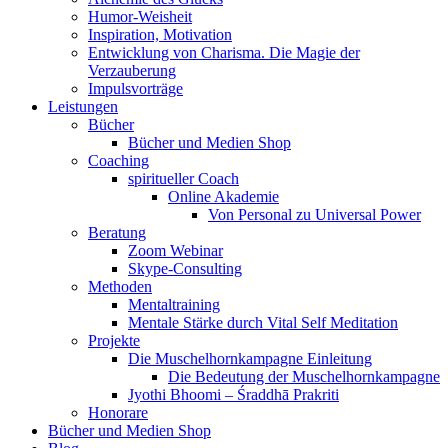
Humor-Weisheit
Inspiration, Motivation
Entwicklung von Charisma. Die Magie der
Verzauberung
Impulsvorträge
Leistungen
Bücher
Bücher und Medien Shop
Coaching
spiritueller Coach
Online Akademie
Von Personal zu Universal Power
Beratung
Zoom Webinar
Skype-Consulting
Methoden
Mentaltraining
Mentale Stärke durch Vital Self Meditation
Projekte
Die Muschelhornkampagne Einleitung
Die Bedeutung der Muschelhornkampagne
Jyothi Bhoomi – Śraddhā Prakriti
Honorare
Bücher und Medien Shop