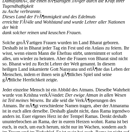
DamayantÄ«, die einen bÃ¶sartigen JÃ¤ger durch die Kraft ihrer
Tugendhaftigkeit
zu Asche verbrannte.
Dieses Land der FrÃ¶mmigkeit und des Edelmuts
erreichte FÃ¼lle und Wohlstand und wurde Lehrer aller Nationen
der Welt
dank solcher reinen und keuschen Frauen.
Solche groÃŸartigen Frauen wurden im Land Bharat geboren.
Deshalb ist in Bharat jeder Tag ein Fest und ein Anlass zu feiern. Ihr
wisst, wenn einem Mann die Ehefrau stirbt, unternimmt er sofort
alles, um wieder zu heiraten. Aber die Frauen von Bharat sind nicht
so. Bharat wird zu Recht Lehrer der Welt genannt. In diesem
heiligen Land inkarnierte Gott Narayana und erlÃ¶ste das Leben der
Menschen, indem er ihnen sein gÃ¶ttliches Spiel und seine
gÃ¶ttliche Herrlichkeit zeigte.
Jeder einzelne Mensch ist ein Abbild des Atmans. Dieselbe Wahrheit
wurde von Krishna verkÃ¼ndet:
Der ewige Atman in allen Wesen
ist Teil meines Wesens.
Ihr alle seid die VerkÃ¶rperungen des
Atmans. Ihr mÃ¶gt verschiedene Namen tragen, aber der Atmarama
ist in euch allen derselbe. Deshalb glaubt nicht, dass Rama irgendwo
anders ist. Euer eigenes Herz ist der Tempel Ramas. Denkt deshalb
ununterbrochen an Rama, der in eurem Herzen wohnt. Rama ist bei
euch, in euch, um euch herum, nicht nur im Wachen, sondern auch