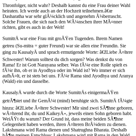
Thronfolger, nicht wahr? Deshalb kannst du eine Frau deiner Wahl
heiraten. Ich werde auch an der Hochzeit teilnehmen.â€œ
Dasharatha war sehr glÃ¼cklich und angenehm Ã¼berrascht.
Solche Frauen, die sich nach den WÃ¼nschen ihrer MÃ¤nner
richten, gibt es auch in der Welt!
SumitrÄ war eine Frau mit groÃŸen Tugenden. Ihrem Namen
getreu (Su-mitra = guter Freund) war sie allen eine Freundin. Sie
ging zu KausalyÄ und sprach ermutigende Worte: â€žLiebe Ã¤ltere
Schwester! Warum solltest du dich sorgen? Was denkst du von
Rama! Er ist Gott Narayana selber. Was fÃ¼r eine Rolle spielt es
fÃ¼r ihn, ob er in Ayodhya oder im Wald ist? Wo immer er sich
aufhÃ¤lt, er ist stets bei uns. FÃ¼r Rama sind Ayodhya und Aranya
(Wald) ein und dasselbe.
KausalyÄ wurde durch die Worte SumitrÄs einigermaÃŸen
getrÃ¶stet und ihr GemÃ¼t (mind) beruhigte sich. SumitrÄ fÃ¼gte
hinzu: â€žLiebe Ã¤ltere Schwester! Mir sind zwei SÃ¶hne geboren,
wÃ¤hrend ihr, du und KaikeyÄ«, jeweils einen Sohn geboren habt.
WeiÃŸt du warum? Der Grund ist, dass meine beiden SÃ¶hne
Gelegenheit haben werden, ihren Ã¤lteren BrÃ¼dern zu dienen.
Lakshmana wird Rama dienen und Shatrughna Bharata. Deshalb
hÃ¶re meinen Entschluss: Lakshmana wird mit Rama in den Wald