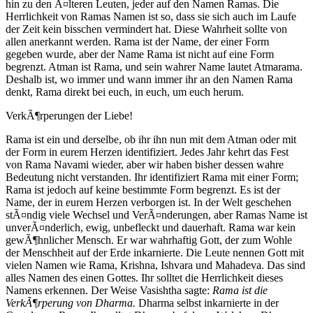
hin zu den Ã¤lteren Leuten, jeder auf den Namen Ramas. Die
Herrlichkeit von Ramas Namen ist so, dass sie sich auch im Laufe
der Zeit kein bisschen vermindert hat. Diese Wahrheit sollte von
allen anerkannt werden. Rama ist der Name, der einer Form
gegeben wurde, aber der Name Rama ist nicht auf eine Form
begrenzt. Atman ist Rama, und sein wahrer Name lautet Atmarama.
Deshalb ist, wo immer und wann immer ihr an den Namen Rama
denkt, Rama direkt bei euch, in euch, um euch herum.
VerkÃ¶rperungen der Liebe!
Rama ist ein und derselbe, ob ihr ihn nun mit dem Atman oder mit
der Form in eurem Herzen identifiziert. Jedes Jahr kehrt das Fest
von Rama Navami wieder, aber wir haben bisher dessen wahre
Bedeutung nicht verstanden. Ihr identifiziert Rama mit einer Form;
Rama ist jedoch auf keine bestimmte Form begrenzt. Es ist der
Name, der in eurem Herzen verborgen ist. In der Welt geschehen
stÃ¤ndig viele Wechsel und VerÃ¤nderungen, aber Ramas Name ist
unverÃ¤nderlich, ewig, unbefleckt und dauerhaft. Rama war kein
gewÃ¶hnlicher Mensch. Er war wahrhaftig Gott, der zum Wohle
der Menschheit auf der Erde inkarnierte. Die Leute nennen Gott mit
vielen Namen wie Rama, Krishna, Ishvara und Mahadeva. Das sind
alles Namen des einen Gottes. Ihr solltet die Herrlichkeit dieses
Namens erkennen. Der Weise Vasishtha sagte:
Rama ist die
VerkÃ¶rperung von Dharma.
Dharma selbst inkarnierte in der