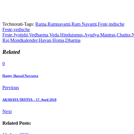
Technorati-Tags:
Rama
,
Ramnavami
,
Ram Navami
,
Feste
,
indische
Feste
,
vedische
Feste
,
Jyotishi
,
Vedharma
,
Veda
,
Hinduismus
,
Ayudya
,
Mantras
,
Chaitra
,
Raj
,
Mondkalender
,
Havan
,
Homa
,
Dharma
Related
0
Happy Sharad Navratra
Previous
AKSHAYA TRITIYA – 17. April 2010
Next
Related Posts: