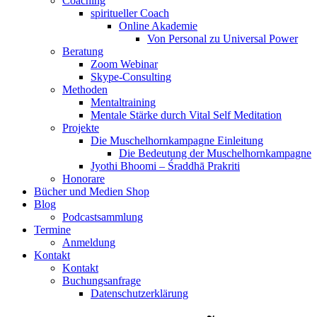
Coaching
spiritueller Coach
Online Akademie
Von Personal zu Universal Power
Beratung
Zoom Webinar
Skype-Consulting
Methoden
Mentaltraining
Mentale Stärke durch Vital Self Meditation
Projekte
Die Muschelhornkampagne Einleitung
Die Bedeutung der Muschelhornkampagne
Jyothi Bhoomi – Śraddhā Prakriti
Honorare
Bücher und Medien Shop
Blog
Podcastsammlung
Termine
Anmeldung
Kontakt
Kontakt
Buchungsanfrage
Datenschutzerklärung