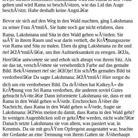
gehen und wird Rama so beschÃ¼tzen, wie das Lid das Auge
beschÃ¼tzt. Habe deshalb keine Angst.â€œ
Bevor sie sich auf den Weg in den Wald machten, ging Lakshmana
zu seiner Frau ÅªrmilÄ. Sie hatte noch gar nicht erfahren, dass
Rama, Lakshmana und Sita in den Wald gehen wÃ¼rden. Sie
saÃŸ in ihrem Raum und war darin vertieft, die KrÃ¶nungsszene
von Rama und Sita zu malen. Eben da ging Lakshmana zu ihr und
rief â€žÅªrmilÄ!â€œ, um ihre Aufmerksamkeit zu erregen. â€žJa,
Herr!â€œ antwortete sie und erhob sich abrupt von ihrem Sitz. Als
sie das tat, verschÃ¼ttete sie versehentlich Farbe auf das gemalte
Bild. BekÃ¼mmert rief sie: â€žOje! Ein schÃ¶n gemaltes Bild ist
verdorben!â€œ Da sagte Lakshmana: â€žÅªrmilÄ! Hier sorgst du
dich um ein verdorbenes Bild. Da drÃ¼ben hat KaikeyÄ« die
KrÃ¶nung von Sri Rama verdorben, die anderen soviel Gutes
gebracht hÃ¤tte.â€œ Dann informierte Lakshmana sie, dass er mit
Rama in den Wald gehen wÃ¼rde. Erschrocken Ã¼ber die
Nachricht, dass Rama in den Wald gehen wÃ¼rde, fragte sie
Lakshmana: â€žWas meinst du damit, dass Rama in den Wald geht?
In wenigen Augenblicken soll er gekrÃ¶nt werden, nicht wahr?â€œ
Danach setzte Lakshmana sie von allem, was passiert war, in
Kenntnis. Da sie mit groÃŸem Opfergeist ausgestattet war, brachte
der Gedanke an eine Trennung von ihrem Gatten sie Ã¼berhaupt