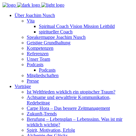
Über Joachim Nusch
Vita
Spiritual Coach Vision Mission Leitbild
spiritueller Coach
Speakermappe Joachim Nusch
Geistige Grundhaltung
Kompetenzen
Referenzen
Unser Team
Podcasts
Podcasts
Mitgliedschaften
Presse
Vorträge
Ist Weltfrieden wirklich ein utopischer Traum?
Achtsame und gewaltfreie Kommunikation,
Redebeitrag
Carpe Hora – Das bessere Zeitmanagement
Zukunft-Trends
Berufung – Lebensplan – Lebenssinn. Was ist mir
wirklich wichtig?
Spirit, Motivation, Erfolg
Alchemie des Glücks