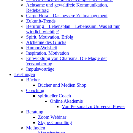
Achtsame und gewaltfreie Kommunikation,
Redebeitrag
Carpe Hora – Das bessere Zeitmanagement
Zukunft-Trends
Berufung – Lebensplan – Lebenssinn. Was ist mir
wirklich wichtig?
Spirit, Motivation, Erfolg
Alchemie des Glücks
Humor-Weisheit
Inspiration, Motivation
Entwicklung von Charisma. Die Magie der
Verzauberung
Impulsvorträge
Leistungen
Bücher
Bücher und Medien Shop
Coaching
spiritueller Coach
Online Akademie
Von Personal zu Universal Power
Beratung
Zoom Webinar
Skype-Consulting
Methoden