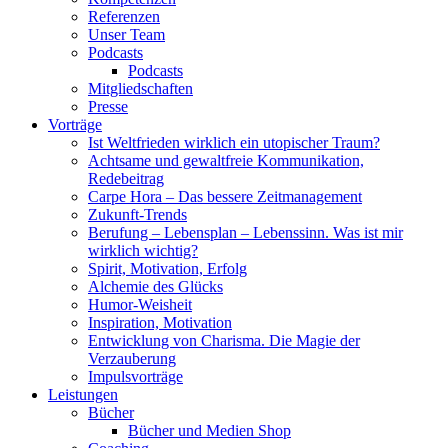
Referenzen
Unser Team
Podcasts
Podcasts
Mitgliedschaften
Presse
Vorträge
Ist Weltfrieden wirklich ein utopischer Traum?
Achtsame und gewaltfreie Kommunikation,
Redebeitrag
Carpe Hora – Das bessere Zeitmanagement
Zukunft-Trends
Berufung – Lebensplan – Lebenssinn. Was ist mir
wirklich wichtig?
Spirit, Motivation, Erfolg
Alchemie des Glücks
Humor-Weisheit
Inspiration, Motivation
Entwicklung von Charisma. Die Magie der
Verzauberung
Impulsvorträge
Leistungen
Bücher
Bücher und Medien Shop