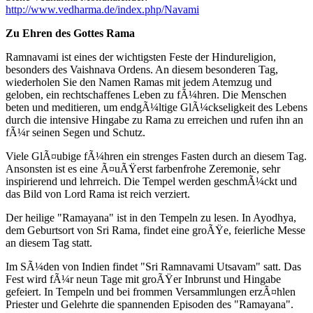
http://www.vedharma.de/index.php/Navami
Zu Ehren des Gottes Rama
Ramnavami ist eines der wichtigsten Feste der Hindureligion,
besonders des Vaishnava Ordens. An diesem besonderen Tag,
wiederholen Sie den Namen Ramas mit jedem Atemzug und
geloben, ein rechtschaffenes Leben zu fÃ¼hren. Die Menschen
beten und meditieren, um endgÃ¼ltige GlÃ¼ckseligkeit des Lebens
durch die intensive Hingabe zu Rama zu erreichen und rufen ihn an
fÃ¼r seinen Segen und Schutz.
Viele GlÃ¤ubige fÃ¼hren ein strenges Fasten durch an diesem Tag.
Ansonsten ist es eine Ã¤uÃŸerst farbenfrohe Zeremonie, sehr
inspirierend und lehrreich. Die Tempel werden geschmÃ¼ckt und
das Bild von Lord Rama ist reich verziert.
Der heilige "Ramayana" ist in den Tempeln zu lesen. In Ayodhya,
dem Geburtsort von Sri Rama, findet eine groÃŸe, feierliche Messe
an diesem Tag statt.
Im SÃ¼den von Indien findet "Sri Ramnavami Utsavam" satt. Das
Fest wird fÃ¼r neun Tage mit groÃŸer Inbrunst und Hingabe
gefeiert. In Tempeln und bei frommen Versammlungen erzÃ¤hlen
Priester und Gelehrte die spannenden Episoden des "Ramayana".