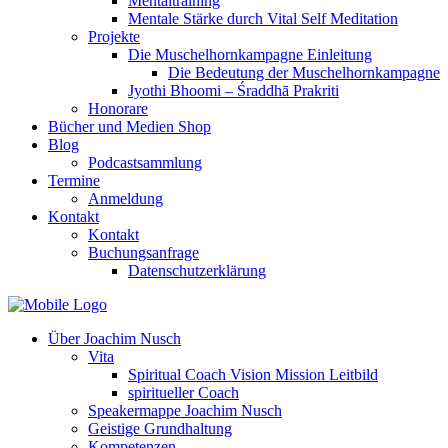
Mentaltraining
Mentale Stärke durch Vital Self Meditation
Projekte
Die Muschelhornkampagne Einleitung
Die Bedeutung der Muschelhornkampagne
Jyothi Bhoomi – Śraddhā Prakriti
Honorare
Bücher und Medien Shop
Blog
Podcastsammlung
Termine
Anmeldung
Kontakt
Kontakt
Buchungsanfrage
Datenschutzerklärung
Über Joachim Nusch
Vita
Spiritual Coach Vision Mission Leitbild
spiritueller Coach
Speakermappe Joachim Nusch
Geistige Grundhaltung
Kompetenzen