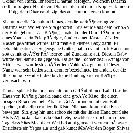
Gestalt von Rama. Ihr solltet Dharma befolgen. Welchem Dharma
sollt ihr folgen? Nicht dem Dharma, der mit eurem Kopf verbunden
ist. Folgt dem Dharmaprinzip, das aus eurem Herzen kommt.
Sita wurde die Gemahlin Ramas, der die VerkÃ¶rperung von
Dharma war. Wo wurde Sita geboren? Sita wurde aus dem SchoÃŸ
der Erde geboren. Als KÃ¶nig Janaka bei der DurchfÃ¼hrung
eines Yagnas ein Feld pflÃ¼gte, fand er einen Kasten. Als der
Kasten geÃ¶ffnet wurde, fand man ein kleines Baby darin. Er
betrachtete dies als Segensgabe Gottes, nahm es mit nach Hause und
zog es mit groÃŸer FÃ¼rsorge und Zuneigung auf. Diesem Baby
wurde der Name Sita gegeben. Da sie die Tochter des KÃ¶nigs von
Videha war, wurde sie auÃŸerdem VaidehÄ« genannt. Dieser
Name war sehr bedeutsam, denn er bezeichnete jemanden, der die
Illusion transzendiert, die durch die Bindung an den KÃ¶rper
verursacht wird.
Einmal spielte Sita im Haus mit ihren GefÃ¤hrtinnen Ball. Dort im
Haus von KÃ¶nig Janaka stand eine groÃŸe Kiste, die einen
riesigen Bogen enthielt. Als ihre GefÃ¤hrtinnen mit dem Ball
spielten, rollte dieser unter die Kiste. Niemand konnte die Kiste
bewegen. Sita ging hin und schob sie mit der linken Hand zur Seite.
Als KÃ¶nig Janaka das beobachtete, beschloss er noch am selben
Tag, dass Sitas Macht der Welt bekannt gemacht werden mÃ¼sste.
Er richtete ein Yagna aus und gab kund: â€œWer den Bogen Shivas