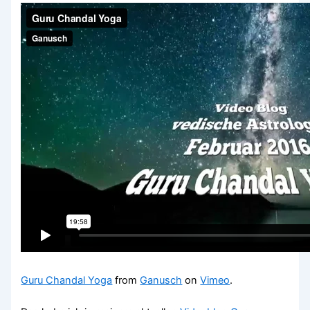
Guru Chandal Yoga
from
Ganusch
on
Vimeo
.