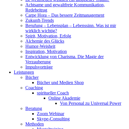
Achtsame und gewaltfreie Kommunikation,
Redebeitrag
Carpe Hora – Das bessere Zeitmanagement
Zukunft-Trends
Berufung – Lebensplan – Lebenssinn. Was ist mir
wirklich wichtig?
Spirit, Motivation, Erfolg
Alchemie des Glücks
Humor-Weisheit
Inspiration, Motivation
Entwicklung von Charisma. Die Magie der
Verzauberung
Impulsvorträge
Leistungen
Bücher
Bücher und Medien Shop
Coaching
spiritueller Coach
Online Akademie
Von Personal zu Universal Power
Beratung
Zoom Webinar
Skype-Consulting
Methoden