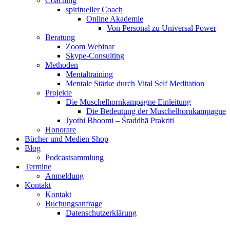
Coaching
spiritueller Coach
Online Akademie
Von Personal zu Universal Power
Beratung
Zoom Webinar
Skype-Consulting
Methoden
Mentaltraining
Mentale Stärke durch Vital Self Meditation
Projekte
Die Muschelhornkampagne Einleitung
Die Bedeutung der Muschelhornkampagne
Jyothi Bhoomi – Śraddhā Prakriti
Honorare
Bücher und Medien Shop
Blog
Podcastsammlung
Termine
Anmeldung
Kontakt
Kontakt
Buchungsanfrage
Datenschutzerklärung