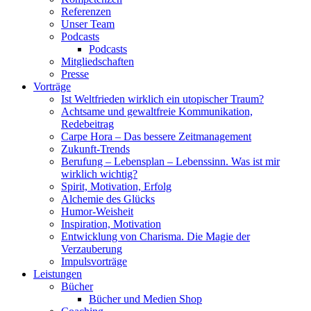
Referenzen
Unser Team
Podcasts
Podcasts
Mitgliedschaften
Presse
Vorträge
Ist Weltfrieden wirklich ein utopischer Traum?
Achtsame und gewaltfreie Kommunikation,
Redebeitrag
Carpe Hora – Das bessere Zeitmanagement
Zukunft-Trends
Berufung – Lebensplan – Lebenssinn. Was ist mir
wirklich wichtig?
Spirit, Motivation, Erfolg
Alchemie des Glücks
Humor-Weisheit
Inspiration, Motivation
Entwicklung von Charisma. Die Magie der
Verzauberung
Impulsvorträge
Leistungen
Bücher
Bücher und Medien Shop