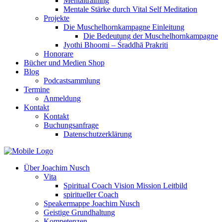
Mentaltraining
Mentale Stärke durch Vital Self Meditation
Projekte
Die Muschelhornkampagne Einleitung
Die Bedeutung der Muschelhornkampagne
Jyothi Bhoomi – Śraddhā Prakriti
Honorare
Bücher und Medien Shop
Blog
Podcastsammlung
Termine
Anmeldung
Kontakt
Kontakt
Buchungsanfrage
Datenschutzerklärung
Über Joachim Nusch
Vita
Spiritual Coach Vision Mission Leitbild
spiritueller Coach
Speakermappe Joachim Nusch
Geistige Grundhaltung
Kompetenzen