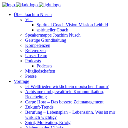
Über Joachim Nusch
Vita
Spiritual Coach Vision Mission Leitbild
spiritueller Coach
Speakermappe Joachim Nusch
Geistige Grundhaltung
Kompetenzen
Referenzen
Unser Team
Podcasts
Podcasts
Mitgliedschaften
Presse
Vorträge
Ist Weltfrieden wirklich ein utopischer Traum?
Achtsame und gewaltfreie Kommunikation,
Redebeitrag
Carpe Hora – Das bessere Zeitmanagement
Zukunft-Trends
Berufung – Lebensplan – Lebenssinn. Was ist mir
wirklich wichtig?
Spirit, Motivation, Erfolg
Alchemie des Glücks