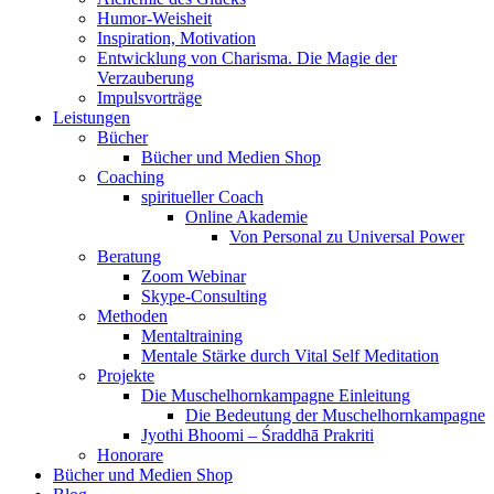
Humor-Weisheit
Inspiration, Motivation
Entwicklung von Charisma. Die Magie der
Verzauberung
Impulsvorträge
Leistungen
Bücher
Bücher und Medien Shop
Coaching
spiritueller Coach
Online Akademie
Von Personal zu Universal Power
Beratung
Zoom Webinar
Skype-Consulting
Methoden
Mentaltraining
Mentale Stärke durch Vital Self Meditation
Projekte
Die Muschelhornkampagne Einleitung
Die Bedeutung der Muschelhornkampagne
Jyothi Bhoomi – Śraddhā Prakriti
Honorare
Bücher und Medien Shop