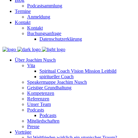
Blog
Podcastsammlung
Termine
Anmeldung
Kontakt
Kontakt
Buchungsanfrage
Datenschutzerklärung
Über Joachim Nusch
Vita
Spiritual Coach Vision Mission Leitbild
spiritueller Coach
Speakermappe Joachim Nusch
Geistige Grundhaltung
Kompetenzen
Referenzen
Unser Team
Podcasts
Podcasts
Mitgliedschaften
Presse
Vorträge
Ist Weltfrieden wirklich ein utopischer Traum?