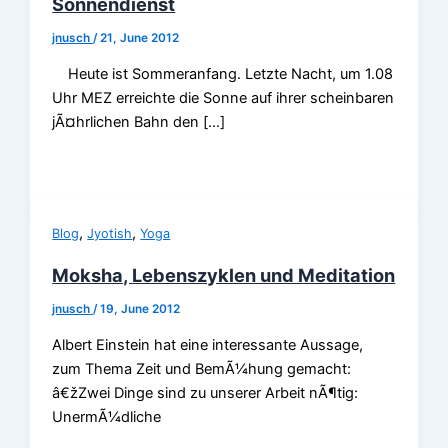
Sonnendienst
jnusch
/
21, June 2012
Heute ist Sommeranfang. Letzte Nacht, um 1.08
Uhr MEZ erreichte die Sonne auf ihrer scheinbaren
jÃ¤hrlichen Bahn den […]
,
,
Blog
Jyotish
Yoga
Moksha, Lebenszyklen und Meditation
jnusch
/
19, June 2012
Albert Einstein hat eine interessante Aussage,
zum Thema Zeit und BemÃ¼hung gemacht:
â€žZwei Dinge sind zu unserer Arbeit nÃ¶tig:
UnermÃ¼dliche