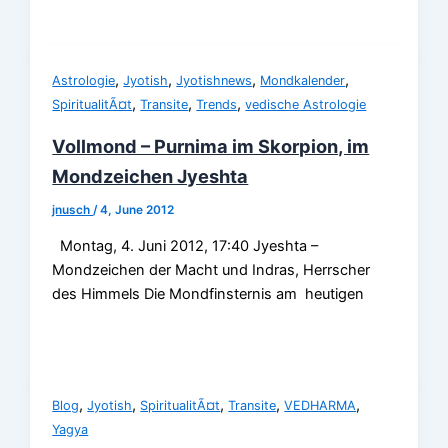
,
,
,
,
Astrologie
Jyotish
Jyotishnews
Mondkalender
,
,
,
SpiritualitÃ¤t
Transite
Trends
vedische Astrologie
Vollmond – Purnima im Skorpion, im
Mondzeichen Jyeshta
jnusch
/
4, June 2012
Montag, 4. Juni 2012, 17:40 Jyeshta –
Mondzeichen der Macht und Indras, Herrscher
des Himmels Die Mondfinsternis am heutigen
,
,
,
,
,
Blog
Jyotish
SpiritualitÃ¤t
Transite
VEDHARMA
Yagya