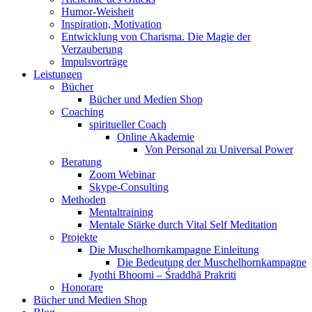
Humor-Weisheit
Inspiration, Motivation
Entwicklung von Charisma. Die Magie der
Verzauberung
Impulsvorträge
Leistungen
Bücher
Bücher und Medien Shop
Coaching
spiritueller Coach
Online Akademie
Von Personal zu Universal Power
Beratung
Zoom Webinar
Skype-Consulting
Methoden
Mentaltraining
Mentale Stärke durch Vital Self Meditation
Projekte
Die Muschelhornkampagne Einleitung
Die Bedeutung der Muschelhornkampagne
Jyothi Bhoomi – Śraddhā Prakriti
Honorare
Bücher und Medien Shop