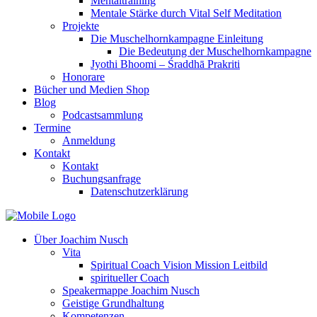
Mentaltraining
Mentale Stärke durch Vital Self Meditation
Projekte
Die Muschelhornkampagne Einleitung
Die Bedeutung der Muschelhornkampagne
Jyothi Bhoomi – Śraddhā Prakriti
Honorare
Bücher und Medien Shop
Blog
Podcastsammlung
Termine
Anmeldung
Kontakt
Kontakt
Buchungsanfrage
Datenschutzerklärung
Über Joachim Nusch
Vita
Spiritual Coach Vision Mission Leitbild
spiritueller Coach
Speakermappe Joachim Nusch
Geistige Grundhaltung
Kompetenzen