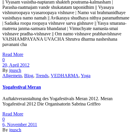
|| Vyasam vasistha-naptaram shakteh poutrama-kalmasham |
Parasha-raatmajam vande shukatatam taponidhim || Vyasaya
vishnuroopaya vyasaroopaya vishnave | Namo vai brahmanidhaye
vasisthaya namo namah || Avikaraya shudhaya nithya paramathmane
| Sadaika roopa roopaya vishnave sarva gishnave || Yasya smarana-
matrena janma-samsara bhandanat | Vimuchyate namasta-smai
vishnave pradha-vishnave || Om namo vishnave prabhavishnave
VAISHAMPAYANA UVACHA Shrutva dharma nasheshana
pavanani cha
Read More
0
20, April 2012
By
jnusch
Allgemein
,
Blog
,
Trends
,
VEDHARMA
,
Yoga
Yogafestival Meran
Auftaktveranstaltung des Yogafestivals Meran 2012. Meran
Yogafestival 2012 Die Organisatorin Sabrina Griffeo
Read More
0
6, November 2011
By
jnusch