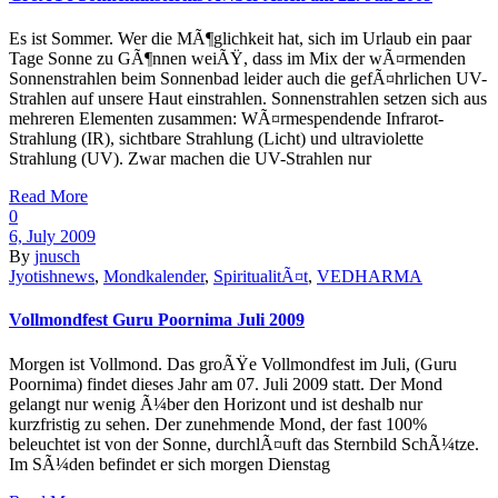
Es ist Sommer. Wer die MÃ¶glichkeit hat, sich im Urlaub ein paar
Tage Sonne zu GÃ¶nnen weiÃŸ, dass im Mix der wÃ¤rmenden
Sonnenstrahlen beim Sonnenbad leider auch die gefÃ¤hrlichen UV-
Strahlen auf unsere Haut einstrahlen. Sonnenstrahlen setzen sich aus
mehreren Elementen zusammen: WÃ¤rmespendende Infrarot-
Strahlung (IR), sichtbare Strahlung (Licht) und ultraviolette
Strahlung (UV). Zwar machen die UV-Strahlen nur
Read More
0
6, July 2009
By
jnusch
Jyotishnews
,
Mondkalender
,
SpiritualitÃ¤t
,
VEDHARMA
Vollmondfest Guru Poornima Juli 2009
Morgen ist Vollmond. Das groÃŸe Vollmondfest im Juli, (Guru
Poornima) findet dieses Jahr am 07. Juli 2009 statt. Der Mond
gelangt nur wenig Ã¼ber den Horizont und ist deshalb nur
kurzfristig zu sehen. Der zunehmende Mond, der fast 100%
beleuchtet ist von der Sonne, durchlÃ¤uft das Sternbild SchÃ¼tze.
Im SÃ¼den befindet er sich morgen Dienstag