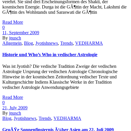
verehrt. Sie sind drei Erscheinungsformen des Shakti, der
kosmischen Energie. Durga ist die GÃ¶ttin der Macht, Lakshmi die
GÃ¶ttin des Wohlstands und Saraswati die GÃ¶ttin
Read More
0
11, September 2009
By
jnusch
Allgemein
,
Blog
,
Jyotishnews
,
Trends
,
VEDHARMA
Historie und Who’s Who in vedischer Astrologie
Was ist Jyotish? Die vedische Tradition Zweige der vedischen
Astrologie Ursprung der vedischen Astrologie Chronologische
Hinweise in der kosmischen Zeitordnung vedischer Texte und
Kulturgeschichte Indiens Klassische Werke in der Tradition
vedischer Astrologie Anwendungsgebiete
Read More
0
21, July 2009
By
jnusch
Blog
,
Jyotishnews
,
Trends
,
VEDHARMA
GroÃŸe Sonnenfinsternis Ã¼ber Asien am 22. Juli 2009