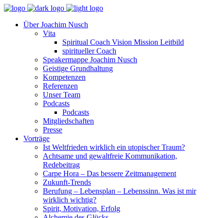
Über Joachim Nusch
Vita
Spiritual Coach Vision Mission Leitbild
spiritueller Coach
Speakermappe Joachim Nusch
Geistige Grundhaltung
Kompetenzen
Referenzen
Unser Team
Podcasts
Podcasts
Mitgliedschaften
Presse
Vorträge
Ist Weltfrieden wirklich ein utopischer Traum?
Achtsame und gewaltfreie Kommunikation,
Redebeitrag
Carpe Hora – Das bessere Zeitmanagement
Zukunft-Trends
Berufung – Lebensplan – Lebenssinn. Was ist mir
wirklich wichtig?
Spirit, Motivation, Erfolg
Alchemie des Glücks