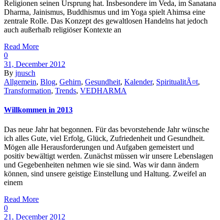
Religionen seinen Ursprung hat. Insbesondere im Veda, im Sanatana
Dharma, Jainismus, Buddhismus und im Yoga spielt Ahimsa eine
zentrale Rolle. Das Konzept des gewaltlosen Handelns hat jedoch
auch außerhalb religiöser Kontexte an
Read More
0
31, December 2012
By
jnusch
Allgemein
,
Blog
,
Gehirn
,
Gesundheit
,
Kalender
,
SpiritualitÃ¤t
,
Transformation
,
Trends
,
VEDHARMA
Willkommen in 2013
Das neue Jahr hat begonnen. Für das bevorstehende Jahr wünsche
ich alles Gute, viel Erfolg, Glück, Zufriedenheit und Gesundheit.
Mögen alle Herausforderungen und Aufgaben gemeistert und
positiv bewältigt werden. Zunächst müssen wir unsere Lebenslagen
und Gegebenheiten nehmen wie sie sind. Was wir dann ändern
können, sind unsere geistige Einstellung und Haltung. Zweifel an
einem
Read More
0
21, December 2012