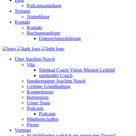
Blog
Podcastsammlung
Termine
Anmeldung
Kontakt
Kontakt
Buchungsanfrage
Datenschutzerklärung
Über Joachim Nusch
Vita
Spiritual Coach Vision Mission Leitbild
spiritueller Coach
Speakermappe Joachim Nusch
Geistige Grundhaltung
Kompetenzen
Referenzen
Unser Team
Podcasts
Podcasts
Mitgliedschaften
Presse
Vorträge
Ist Weltfrieden wirklich ein utopischer Traum?