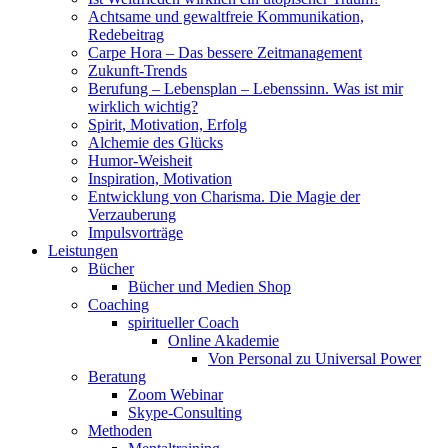
Achtsame und gewaltfreie Kommunikation,
Redebeitrag
Carpe Hora – Das bessere Zeitmanagement
Zukunft-Trends
Berufung – Lebensplan – Lebenssinn. Was ist mir
wirklich wichtig?
Spirit, Motivation, Erfolg
Alchemie des Glücks
Humor-Weisheit
Inspiration, Motivation
Entwicklung von Charisma. Die Magie der
Verzauberung
Impulsvorträge
Leistungen
Bücher
Bücher und Medien Shop
Coaching
spiritueller Coach
Online Akademie
Von Personal zu Universal Power
Beratung
Zoom Webinar
Skype-Consulting
Methoden