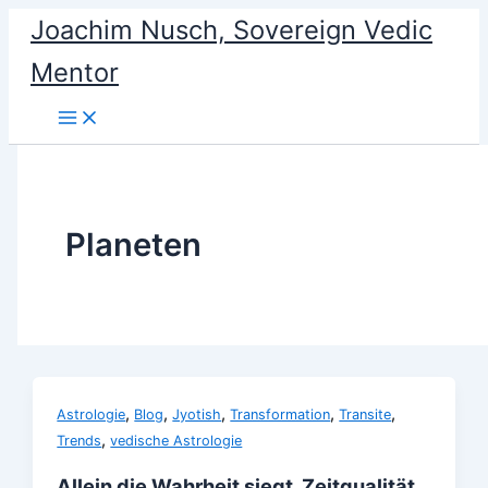
Skip
Joachim Nusch, Sovereign Vedic
to
Mentor
content
Planeten
,
,
,
,
,
Astrologie
Blog
Jyotish
Transformation
Transite
,
Trends
vedische Astrologie
Allein die Wahrheit siegt. Zeitqualität