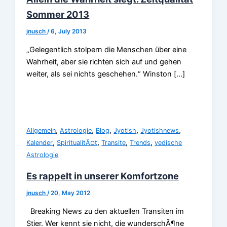
Sommer 2013
jnusch
/
6, July 2013
„Gelegentlich stolpern die Menschen über eine
Wahrheit, aber sie richten sich auf und gehen
weiter, als sei nichts geschehen.“ Winston […]
,
,
,
,
,
Allgemein
Astrologie
Blog
Jyotish
Jyotishnews
,
,
,
,
Kalender
SpiritualitÃ¤t
Transite
Trends
vedische
Astrologie
Es rappelt in unserer Komfortzone
jnusch
/
20, May 2012
Breaking News zu den aktuellen Transiten im
Stier. Wer kennt sie nicht, die wunderschÃ¶ne