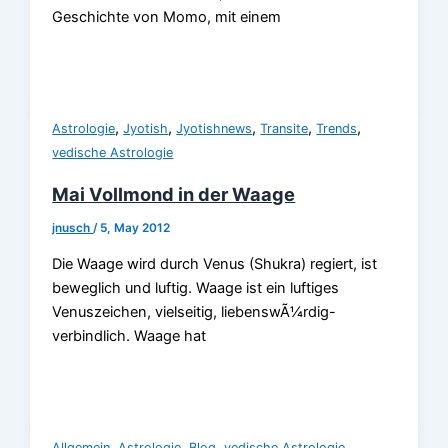
Geschichte von Momo, mit einem
,
,
,
,
,
Astrologie
Jyotish
Jyotishnews
Transite
Trends
vedische Astrologie
Mai Vollmond in der Waage
jnusch
/
5, May 2012
Die Waage wird durch Venus (Shukra) regiert, ist
beweglich und luftig. Waage ist ein luftiges
Venuszeichen, vielseitig, liebenswÃ¼rdig-
verbindlich. Waage hat
,
,
,
Allgemein
Astrologie
Blog
vedische Astrologie