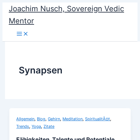
Skip
Joachim Nusch, Sovereign Vedic
to
Mentor
content
Synapsen
,
,
,
,
,
Allgemein
Blog
Gehirn
Meditation
SpiritualitÃ¤t
,
,
Trends
Yoga
Zitate
Fähigkeiten, Talente und Potentiale