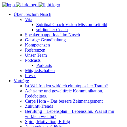
Über Joachim Nusch
Vita
Spiritual Coach Vision Mission Leitbild
spiritueller Coach
Speakermappe Joachim Nusch
Geistige Grundhaltung
Kompetenzen
Referenzen
Unser Team
Podcasts
Podcasts
Mitgliedschaften
Presse
Vorträge
Ist Weltfrieden wirklich ein utopischer Traum?
Achtsame und gewaltfreie Kommunikation,
Redebeitrag
Carpe Hora – Das bessere Zeitmanagement
Zukunft-Trends
Berufung – Lebensplan – Lebenssinn. Was ist mir
wirklich wichtig?
Spirit, Motivation, Erfolg
Alchemie des Glücks