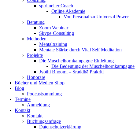
Coaching
spiritueller Coach
Online Akademie
Von Personal zu Universal Power
Beratung
Zoom Webinar
Skype-Consulting
Methoden
Mentaltraining
Mentale Stärke durch Vital Self Meditation
Projekte
Die Muschelhornkampagne Einleitung
Die Bedeutung der Muschelhornkampagne
Jyothi Bhoomi – Śraddhā Prakriti
Honorare
Bücher und Medien Shop
Blog
Podcastsammlung
Termine
Anmeldung
Kontakt
Kontakt
Buchungsanfrage
Datenschutzerklärung