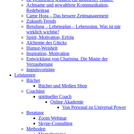
Achtsame und gewaltfreie Kommunikation,
Redebeitrag
Carpe Hora – Das bessere Zeitmanagement
Zukunft-Trends
Berufung – Lebensplan – Lebenssinn. Was ist mir
wirklich wichtig?
Spirit, Motivation, Erfolg
Alchemie des Glücks
Humor-Weisheit
Inspiration, Motivation
Entwicklung von Charisma. Die Magie der
Verzauberung
Impulsvorträge
Leistungen
Bücher
Bücher und Medien Shop
Coaching
spiritueller Coach
Online Akademie
Von Personal zu Universal Power
Beratung
Zoom Webinar
Skype-Consulting
Methoden