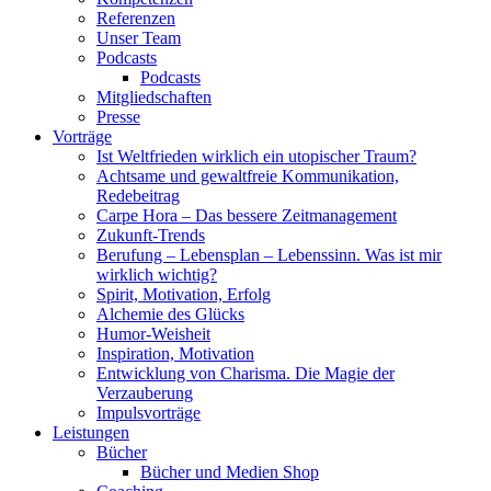
Referenzen
Unser Team
Podcasts
Podcasts
Mitgliedschaften
Presse
Vorträge
Ist Weltfrieden wirklich ein utopischer Traum?
Achtsame und gewaltfreie Kommunikation,
Redebeitrag
Carpe Hora – Das bessere Zeitmanagement
Zukunft-Trends
Berufung – Lebensplan – Lebenssinn. Was ist mir
wirklich wichtig?
Spirit, Motivation, Erfolg
Alchemie des Glücks
Humor-Weisheit
Inspiration, Motivation
Entwicklung von Charisma. Die Magie der
Verzauberung
Impulsvorträge
Leistungen
Bücher
Bücher und Medien Shop