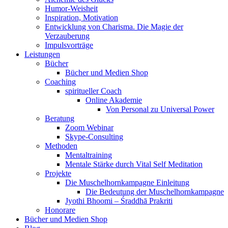
Humor-Weisheit
Inspiration, Motivation
Entwicklung von Charisma. Die Magie der
Verzauberung
Impulsvorträge
Leistungen
Bücher
Bücher und Medien Shop
Coaching
spiritueller Coach
Online Akademie
Von Personal zu Universal Power
Beratung
Zoom Webinar
Skype-Consulting
Methoden
Mentaltraining
Mentale Stärke durch Vital Self Meditation
Projekte
Die Muschelhornkampagne Einleitung
Die Bedeutung der Muschelhornkampagne
Jyothi Bhoomi – Śraddhā Prakriti
Honorare
Bücher und Medien Shop