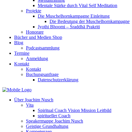
Mentaltraining
Mentale Stärke durch Vital Self Meditation
Projekte
Die Muschelhornkampagne Einleitung
Die Bedeutung der Muschelhornkampagne
Jyothi Bhoomi – Śraddhā Prakriti
Honorare
Bücher und Medien Shop
Blog
Podcastsammlung
Termine
Anmeldung
Kontakt
Kontakt
Buchungsanfrage
Datenschutzerklärung
Über Joachim Nusch
Vita
Spiritual Coach Vision Mission Leitbild
spiritueller Coach
Speakermappe Joachim Nusch
Geistige Grundhaltung
Kompetenzen