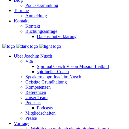
Blog
Podcastsammlung
Termine
Anmeldung
Kontakt
Kontakt
Buchungsanfrage
Datenschutzerklärung
Über Joachim Nusch
Vita
Spiritual Coach Vision Mission Leitbild
spiritueller Coach
Speakermappe Joachim Nusch
Geistige Grundhaltung
Kompetenzen
Referenzen
Unser Team
Podcasts
Podcasts
Mitgliedschaften
Presse
Vorträge
Ist Weltfrieden wirklich ein utopischer Traum?