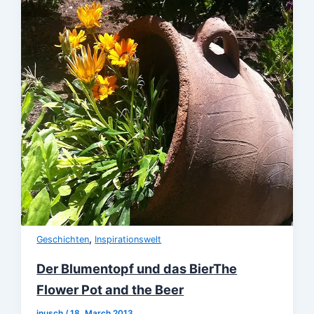
,
Geschichten
Inspirationswelt
Der Blumentopf und das Bier
The
Flower Pot and the Beer
jnusch
/
18, March 2013