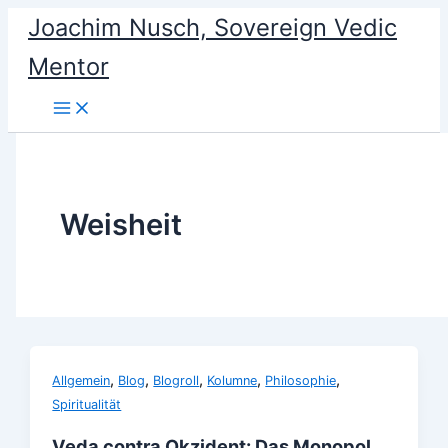
Skip
Joachim Nusch, Sovereign Vedic
to
Mentor
content
Weisheit
,
,
,
,
,
Allgemein
Blog
Blogroll
Kolumne
Philosophie
Spiritualität
Veda contra Okzident: Das Monopol