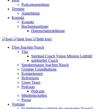
Blog
Podcastsammlung
Termine
Anmeldung
Kontakt
Kontakt
Buchungsanfrage
Datenschutzerklärung
Über Joachim Nusch
Vita
Spiritual Coach Vision Mission Leitbild
spiritueller Coach
Speakermappe Joachim Nusch
Geistige Grundhaltung
Kompetenzen
Referenzen
Unser Team
Podcasts
Podcasts
Mitgliedschaften
Presse
Vorträge
Ist Weltfrieden wirklich ein utopischer Traum?