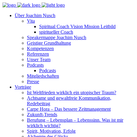
Über Joachim Nusch
Vita
Spiritual Coach Vision Mission Leitbild
spiritueller Coach
Speakermappe Joachim Nusch
Geistige Grundhaltung
Kompetenzen
Referenzen
Unser Team
Podcasts
Podcasts
Mitgliedschaften
Presse
Vorträge
Ist Weltfrieden wirklich ein utopischer Traum?
Achtsame und gewaltfreie Kommunikation,
Redebeitrag
Carpe Hora – Das bessere Zeitmanagement
Zukunft-Trends
Berufung – Lebensplan – Lebenssinn. Was ist mir
wirklich wichtig?
Spirit, Motivation, Erfolg
Alchemie des Glücks