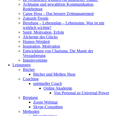
Achtsame und gewaltfreie Kommunikation,
Redebeitrag
Carpe Hora – Das bessere Zeitmanagement
Zukunft-Trends
Berufung – Lebensplan – Lebenssinn. Was ist mir
wirklich wichtig?
Spirit, Motivation, Erfolg
Alchemie des Glücks
Humor-Weisheit
Inspiration, Motivation
Entwicklung von Charisma. Die Magie der
Verzauberung
Impulsvorträge
Leistungen
Bücher
Bücher und Medien Shop
Coaching
spiritueller Coach
Online Akademie
Von Personal zu Universal Power
Beratung
Zoom Webinar
Skype-Consulting
Methoden