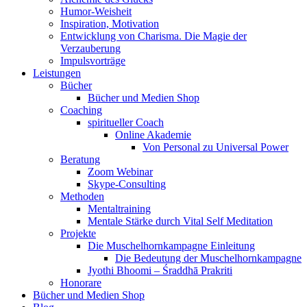
Humor-Weisheit
Inspiration, Motivation
Entwicklung von Charisma. Die Magie der
Verzauberung
Impulsvorträge
Leistungen
Bücher
Bücher und Medien Shop
Coaching
spiritueller Coach
Online Akademie
Von Personal zu Universal Power
Beratung
Zoom Webinar
Skype-Consulting
Methoden
Mentaltraining
Mentale Stärke durch Vital Self Meditation
Projekte
Die Muschelhornkampagne Einleitung
Die Bedeutung der Muschelhornkampagne
Jyothi Bhoomi – Śraddhā Prakriti
Honorare
Bücher und Medien Shop