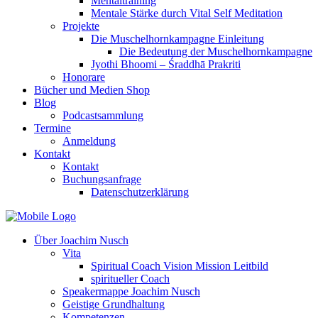
Mentaltraining
Mentale Stärke durch Vital Self Meditation
Projekte
Die Muschelhornkampagne Einleitung
Die Bedeutung der Muschelhornkampagne
Jyothi Bhoomi – Śraddhā Prakriti
Honorare
Bücher und Medien Shop
Blog
Podcastsammlung
Termine
Anmeldung
Kontakt
Kontakt
Buchungsanfrage
Datenschutzerklärung
Über Joachim Nusch
Vita
Spiritual Coach Vision Mission Leitbild
spiritueller Coach
Speakermappe Joachim Nusch
Geistige Grundhaltung
Kompetenzen