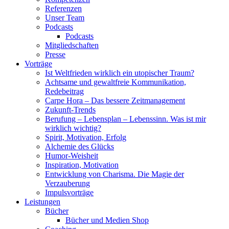
Referenzen
Unser Team
Podcasts
Podcasts
Mitgliedschaften
Presse
Vorträge
Ist Weltfrieden wirklich ein utopischer Traum?
Achtsame und gewaltfreie Kommunikation,
Redebeitrag
Carpe Hora – Das bessere Zeitmanagement
Zukunft-Trends
Berufung – Lebensplan – Lebenssinn. Was ist mir
wirklich wichtig?
Spirit, Motivation, Erfolg
Alchemie des Glücks
Humor-Weisheit
Inspiration, Motivation
Entwicklung von Charisma. Die Magie der
Verzauberung
Impulsvorträge
Leistungen
Bücher
Bücher und Medien Shop