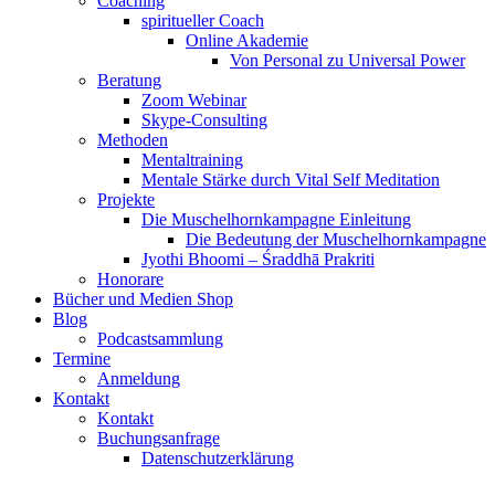
Coaching
spiritueller Coach
Online Akademie
Von Personal zu Universal Power
Beratung
Zoom Webinar
Skype-Consulting
Methoden
Mentaltraining
Mentale Stärke durch Vital Self Meditation
Projekte
Die Muschelhornkampagne Einleitung
Die Bedeutung der Muschelhornkampagne
Jyothi Bhoomi – Śraddhā Prakriti
Honorare
Bücher und Medien Shop
Blog
Podcastsammlung
Termine
Anmeldung
Kontakt
Kontakt
Buchungsanfrage
Datenschutzerklärung