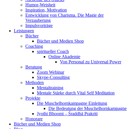
Humor-Weisheit
Inspiration, Motivation
Entwicklung von Charisma. Die Magie der
Verzauberung
Impulsvorträge
Leistungen
Bücher
Bücher und Medien Shop
Coaching
spiritueller Coach
Online Akademie
Von Personal zu Universal Power
Beratung
Zoom Webinar
Skype-Consulting
Methoden
Mentaltraining
Mentale Stärke durch Vital Self Meditation
Projekte
Die Muschelhornkampagne Einleitung
Die Bedeutung der Muschelhornkampagne
Jyothi Bhoomi – Śraddhā Prakriti
Honorare
Bücher und Medien Shop