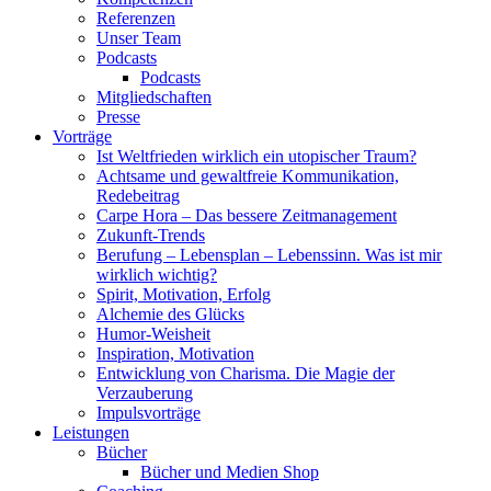
Referenzen
Unser Team
Podcasts
Podcasts
Mitgliedschaften
Presse
Vorträge
Ist Weltfrieden wirklich ein utopischer Traum?
Achtsame und gewaltfreie Kommunikation,
Redebeitrag
Carpe Hora – Das bessere Zeitmanagement
Zukunft-Trends
Berufung – Lebensplan – Lebenssinn. Was ist mir
wirklich wichtig?
Spirit, Motivation, Erfolg
Alchemie des Glücks
Humor-Weisheit
Inspiration, Motivation
Entwicklung von Charisma. Die Magie der
Verzauberung
Impulsvorträge
Leistungen
Bücher
Bücher und Medien Shop