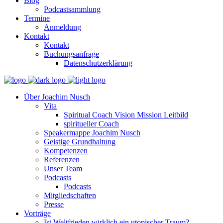
Blog
Podcastsammlung
Termine
Anmeldung
Kontakt
Kontakt
Buchungsanfrage
Datenschutzerklärung
Über Joachim Nusch
Vita
Spiritual Coach Vision Mission Leitbild
spiritueller Coach
Speakermappe Joachim Nusch
Geistige Grundhaltung
Kompetenzen
Referenzen
Unser Team
Podcasts
Podcasts
Mitgliedschaften
Presse
Vorträge
Ist Weltfrieden wirklich ein utopischer Traum?