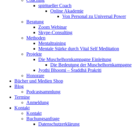
Coaching
spiritueller Coach
Online Akademie
Von Personal zu Universal Power
Beratung
Zoom Webinar
Skype-Consulting
Methoden
Mentaltraining
Mentale Stärke durch Vital Self Meditation
Projekte
Die Muschelhornkampagne Einleitung
Die Bedeutung der Muschelhornkampagne
Jyothi Bhoomi – Śraddhā Prakriti
Honorare
Bücher und Medien Shop
Blog
Podcastsammlung
Termine
Anmeldung
Kontakt
Kontakt
Buchungsanfrage
Datenschutzerklärung