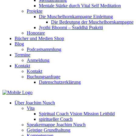
Mentaltraining
Mentale Stärke durch Vital Self Meditation
Projekte
Die Muschelhornkampagne Einleitung
Die Bedeutung der Muschelhornkampagne
Jyothi Bhoomi – Śraddhā Prakriti
Honorare
Bücher und Medien Shop
Blog
Podcastsammlung
Termine
Anmeldung
Kontakt
Kontakt
Buchungsanfrage
Datenschutzerklärung
Über Joachim Nusch
Vita
Spiritual Coach Vision Mission Leitbild
spiritueller Coach
Speakermappe Joachim Nusch
Geistige Grundhaltung
Kompetenzen