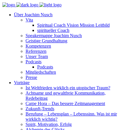
Über Joachim Nusch
Vita
Spiritual Coach Vision Mission Leitbild
spiritueller Coach
Speakermappe Joachim Nusch
Geistige Grundhaltung
Kompetenzen
Referenzen
Unser Team
Podcasts
Podcasts
Mitgliedschaften
Presse
Vorträge
Ist Weltfrieden wirklich ein utopischer Traum?
Achtsame und gewaltfreie Kommunikation,
Redebeitrag
Carpe Hora – Das bessere Zeitmanagement
Zukunft-Trends
Berufung – Lebensplan – Lebenssinn. Was ist mir
wirklich wichtig?
Spirit, Motivation, Erfolg
Alchemie des Glücks