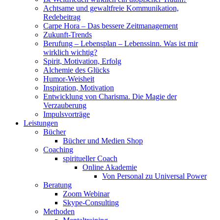
Achtsame und gewaltfreie Kommunikation,
Redebeitrag
Carpe Hora – Das bessere Zeitmanagement
Zukunft-Trends
Berufung – Lebensplan – Lebenssinn. Was ist mir
wirklich wichtig?
Spirit, Motivation, Erfolg
Alchemie des Glücks
Humor-Weisheit
Inspiration, Motivation
Entwicklung von Charisma. Die Magie der
Verzauberung
Impulsvorträge
Leistungen
Bücher
Bücher und Medien Shop
Coaching
spiritueller Coach
Online Akademie
Von Personal zu Universal Power
Beratung
Zoom Webinar
Skype-Consulting
Methoden