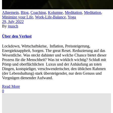
Allgemein
,
Blog
,
Coaching
,
Kolumne
,
Meditation
,
Meditation
,
Minimize your Life
,
Work-Life-Balance
,
Yoga
29, July 2022
By
jnusch
Über den Verlust
Lockdown, Wirtschaftskrise, Inflation, Preissteigerung,
Energieknappheit, Sorgen. The great Reset. Reduzierung auf das
Wesentliche. Was steckt dahinter und welche Chance bietet dieser
Prozess für die Menschheit? Was ist wirklich wichtig? Schluß mit
Pömp und oberflächlichen Luxus und der Anhäufung an toten
Dingen, kostspieliger, verschwenderischer, den üblichen Rahmen
(der Lebenshaltung) stark übersteigender, nur dem Genuss und
Vergnügen dienender Aufwand.
Read More
0