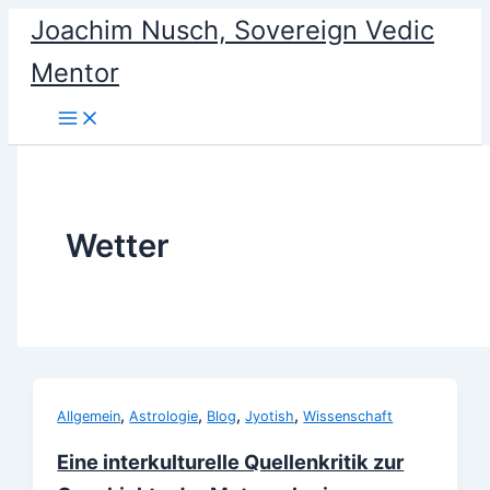
Skip
Joachim Nusch, Sovereign Vedic
to
Mentor
content
Wetter
,
,
,
,
Allgemein
Astrologie
Blog
Jyotish
Wissenschaft
Eine interkulturelle Quellenkritik zur