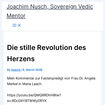
Skip
Joachim Nusch, Sovereign Vedic
to
Mentor
content
Die stille Revolution des
Herzens
By
jnusch
/
8, March 2026
Mein Kommentar zur Fastenpredigt von Frau Dr. Angela
Merkel in Maria Laach.
https://youtu.be/QMQ8RDhHBtw?
si=RDcGltYBTWWyDRYK