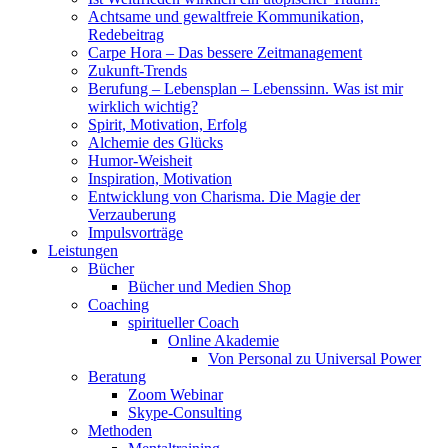
Achtsame und gewaltfreie Kommunikation,
Redebeitrag
Carpe Hora – Das bessere Zeitmanagement
Zukunft-Trends
Berufung – Lebensplan – Lebenssinn. Was ist mir
wirklich wichtig?
Spirit, Motivation, Erfolg
Alchemie des Glücks
Humor-Weisheit
Inspiration, Motivation
Entwicklung von Charisma. Die Magie der
Verzauberung
Impulsvorträge
Leistungen
Bücher
Bücher und Medien Shop
Coaching
spiritueller Coach
Online Akademie
Von Personal zu Universal Power
Beratung
Zoom Webinar
Skype-Consulting
Methoden