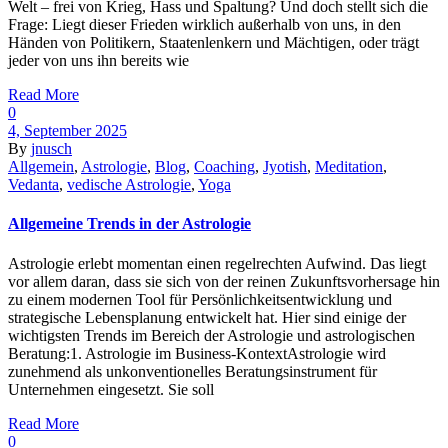
Welt – frei von Krieg, Hass und Spaltung? Und doch stellt sich die
Frage: Liegt dieser Frieden wirklich außerhalb von uns, in den
Händen von Politikern, Staatenlenkern und Mächtigen, oder trägt
jeder von uns ihn bereits wie
Read More
0
4, September 2025
By
jnusch
Allgemein
,
Astrologie
,
Blog
,
Coaching
,
Jyotish
,
Meditation
,
Vedanta
,
vedische Astrologie
,
Yoga
Allgemeine Trends in der Astrologie
Astrologie erlebt momentan einen regelrechten Aufwind. Das liegt
vor allem daran, dass sie sich von der reinen Zukunftsvorhersage hin
zu einem modernen Tool für Persönlichkeitsentwicklung und
strategische Lebensplanung entwickelt hat. Hier sind einige der
wichtigsten Trends im Bereich der Astrologie und astrologischen
Beratung:1. Astrologie im Business-KontextAstrologie wird
zunehmend als unkonventionelles Beratungsinstrument für
Unternehmen eingesetzt. Sie soll
Read More
0