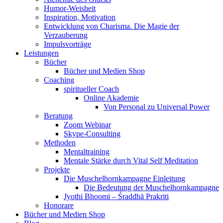
Humor-Weisheit
Inspiration, Motivation
Entwicklung von Charisma. Die Magie der
Verzauberung
Impulsvorträge
Leistungen
Bücher
Bücher und Medien Shop
Coaching
spiritueller Coach
Online Akademie
Von Personal zu Universal Power
Beratung
Zoom Webinar
Skype-Consulting
Methoden
Mentaltraining
Mentale Stärke durch Vital Self Meditation
Projekte
Die Muschelhornkampagne Einleitung
Die Bedeutung der Muschelhornkampagne
Jyothi Bhoomi – Śraddhā Prakriti
Honorare
Bücher und Medien Shop