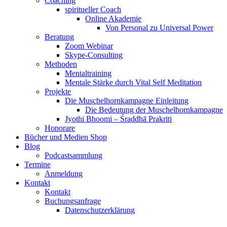
Coaching
spiritueller Coach
Online Akademie
Von Personal zu Universal Power
Beratung
Zoom Webinar
Skype-Consulting
Methoden
Mentaltraining
Mentale Stärke durch Vital Self Meditation
Projekte
Die Muschelhornkampagne Einleitung
Die Bedeutung der Muschelhornkampagne
Jyothi Bhoomi – Śraddhā Prakriti
Honorare
Bücher und Medien Shop
Blog
Podcastsammlung
Termine
Anmeldung
Kontakt
Kontakt
Buchungsanfrage
Datenschutzerklärung