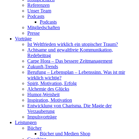
Referenzen
Unser Team
Podcasts
Podcasts
Mitgliedschaften
Presse
Vorträge
Ist Weltfrieden wirklich ein utopischer Traum?
Achtsame und gewaltfreie Kommunikation,
Redebeitrag
Carpe Hora – Das bessere Zeitmanagement
Zukunft-Trends
Berufung – Lebensplan – Lebenssinn. Was ist mir
wirklich wichtig?
Spirit, Motivation, Erfolg
Alchemie des Glücks
Humor-Weisheit
Inspiration, Motivation
Entwicklung von Charisma. Die Magie der
Verzauberung
Impulsvorträge
Leistungen
Bücher
Bücher und Medien Shop