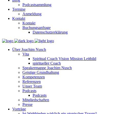
Blog
Podcastsammlung
Termine
Anmeldung
Kontakt
Kontakt
Buchungsanfrage
Datenschutzerklärung
Über Joachim Nusch
Vita
Spiritual Coach Vision Mission Leitbild
spiritueller Coach
Speakermappe Joachim Nusch
Geistige Grundhaltung
Kompetenzen
Referenzen
Unser Team
Podcasts
Podcasts
Mitgliedschaften
Presse
Vorträge
Ist Weltfrieden wirklich ein utopischer Traum?