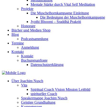
Mentaltraining
Mentale Stärke durch Vital Self Meditation
Projekte
Die Muschelhornkampagne Einleitung
Die Bedeutung der Muschelhornkampagne
Jyothi Bhoomi – Śraddhā Prakriti
Honorare
Bücher und Medien Shop
Blog
Podcastsammlung
Termine
Anmeldung
Kontakt
Kontakt
Buchungsanfrage
Datenschutzerklärung
Über Joachim Nusch
Vita
Spiritual Coach Vision Mission Leitbild
spiritueller Coach
Speakermappe Joachim Nusch
Geistige Grundhaltung
Kompetenzen