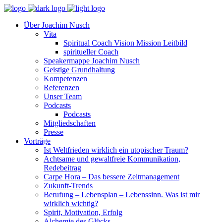
Über Joachim Nusch
Vita
Spiritual Coach Vision Mission Leitbild
spiritueller Coach
Speakermappe Joachim Nusch
Geistige Grundhaltung
Kompetenzen
Referenzen
Unser Team
Podcasts
Podcasts
Mitgliedschaften
Presse
Vorträge
Ist Weltfrieden wirklich ein utopischer Traum?
Achtsame und gewaltfreie Kommunikation,
Redebeitrag
Carpe Hora – Das bessere Zeitmanagement
Zukunft-Trends
Berufung – Lebensplan – Lebenssinn. Was ist mir
wirklich wichtig?
Spirit, Motivation, Erfolg
Alchemie des Glücks