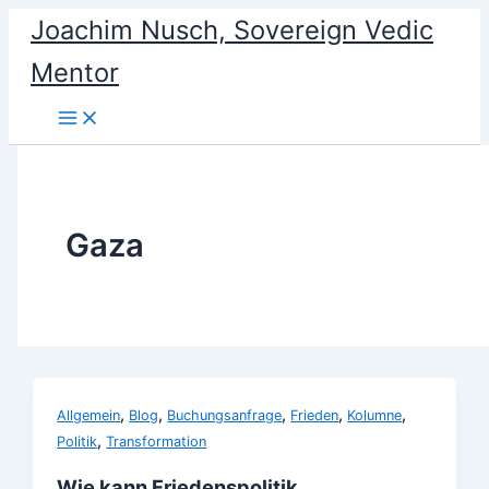
Skip
Joachim Nusch, Sovereign Vedic
to
Mentor
content
Gaza
,
,
,
,
,
Allgemein
Blog
Buchungsanfrage
Frieden
Kolumne
,
Politik
Transformation
Wie kann Friedenspolitik