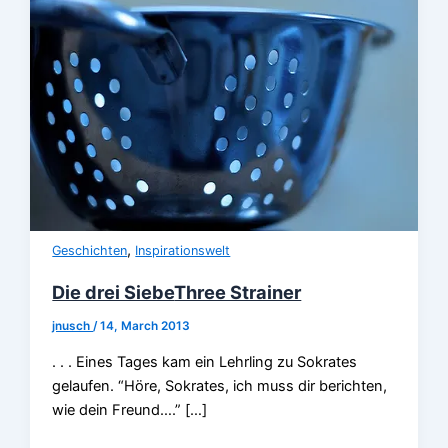
,
Geschichten
Inspirationswelt
Die drei Siebe
Three Strainer
jnusch
/
14, March 2013
. . . Eines Tages kam ein Lehrling zu Sokrates
gelaufen. “Höre, Sokrates, ich muss dir berichten,
wie dein Freund….” […]