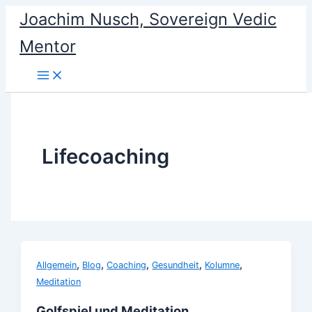
Skip
Joachim Nusch, Sovereign Vedic
to
Mentor
content
Lifecoaching
,
,
,
,
,
Allgemein
Blog
Coaching
Gesundheit
Kolumne
Meditation
Golfspiel und Meditation